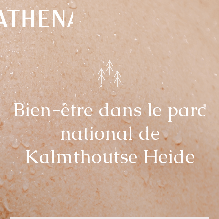
Naturisme
Communauté
Calendrier
Bien-être dans le parc
national de
Kalmthoutse Heide
Parcs
Ossendrecht
Le Perron