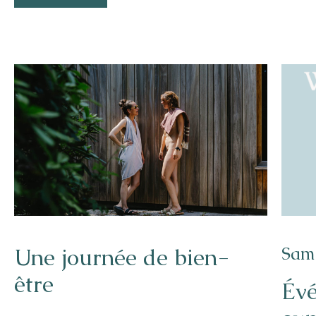
Une journée de bien-
Same
être
Évé