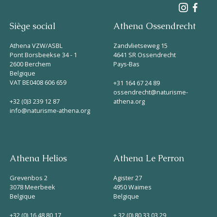
Siège social
Athena Ossendrecht
Athena VZW/ASBL
Zandvlietseweg 15
Pont Borsbeekse 34 - 1
4641 SR Ossendrecht
2600 Berchem
Pays-Bas
Belgique
VAT BE0408 606 659
+31 164 67 24 89
ossendrecht@naturisme-
+32 (0)3 239 12 87
athena.org
info@naturisme-athena.org
Athena Helios
Athena Le Perron
Grevenbos 2
Agister 27
3078 Meerbeek
4950 Waimes
Belgique
Belgique
+32 (0) 16 48 80 17
+ 32 (0) 80 33 03 29