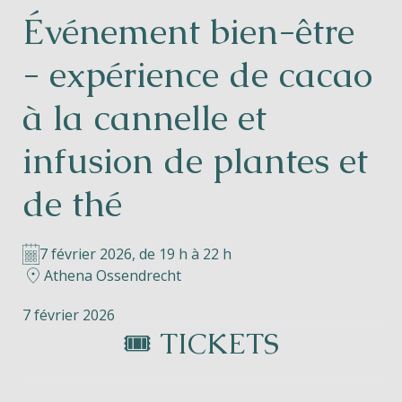
Événement bien-être
Helios
- expérience de cacao
à la cannelle et
infusion de plantes et
Contact
de thé
7 février 2026, de 19 h à 22 h
FR
NL
EN
Athena Ossendrecht
Apple App Store
7 février 2026
🎟️ TICKETS
Android Play Store