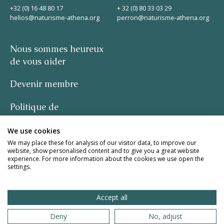
+32 (0) 16 48 80 17
+ 32 (0) 80 33 03 29
helios@naturisme-athena.org
perron@naturisme-athena.org
Nous sommes heureux
de vous aider
Devenir membre
Politique de
confidentialité
We use cookies
-
We may place these for analysis of our visitor data, to improve our
website, show personalised content and to give you a great website
experience. For more information about the cookies we use open the
citation de Rosie Haine
settings.
design par studio basil.
Accept all
site web de la meute
Deny
No, adjust