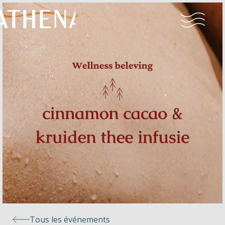
Naturisme
Communauté
Calendrier
Parcs
Ossendrecht
Tous les événements
Le Perron