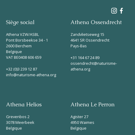
Siège social
Athena Ossendrecht
Athena VZW/ASBL
Zandvlietseweg 15
Pont Borsbeekse 34 - 1
4641 SR Ossendrecht
2600 Berchem
Pays-Bas
Belgique
VAT BE0408 606 659
+31 164 67 24 89
ossendrecht@naturisme-
+32 (0)3 239 12 87
athena.org
info@naturisme-athena.org
Athena Helios
Athena Le Perron
Grevenbos 2
Agister 27
3078 Meerbeek
4950 Waimes
Belgique
Belgique