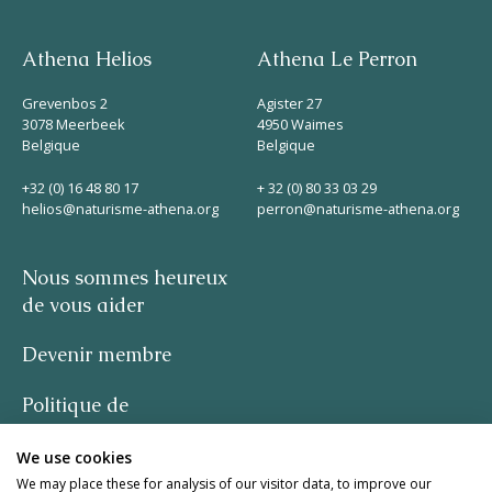
Athena Helios
Athena Le Perron
Grevenbos 2
Agister 27
3078 Meerbeek
4950 Waimes
Belgique
Belgique
+32 (0) 16 48 80 17
+ 32 (0) 80 33 03 29
helios@naturisme-athena.org
perron@naturisme-athena.org
Nous sommes heureux
de vous aider
Devenir membre
Politique de
confidentialité
We use cookies
-
We may place these for analysis of our visitor data, to improve our