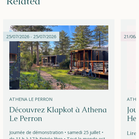
Related
25/07/2026 - 25/07/2026
21/06/2
ATHENA LE PERRON
ATHE
Découvrez Klapkot à Athena
Jou
Le Perron
Hel
Journée de démonstration • samedi 25 juillet •
Lire 
de 11 h à 17 h Entrée libre • Tout le monde est