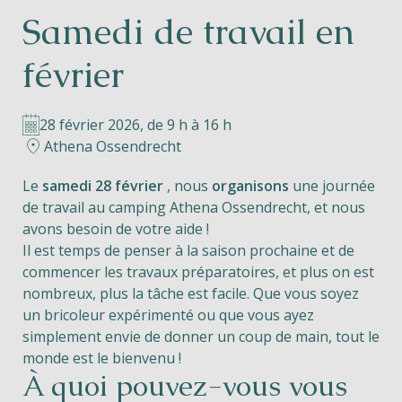
Samedi de travail en
Helios
février
28 février 2026, de 9 h à 16 h
Athena Ossendrecht
Contact
Le
samedi 28 février
, nous
organisons
une journée
de travail au camping Athena Ossendrecht, et nous
avons besoin de votre aide !
Il est temps de penser à la saison prochaine et de
FR
NL
EN
commencer les travaux préparatoires, et plus on est
nombreux, plus la tâche est facile. Que vous soyez
Apple App Store
un bricoleur expérimenté ou que vous ayez
simplement envie de donner un coup de main, tout le
monde est le bienvenu !
Android Play Store
À quoi pouvez-vous vous