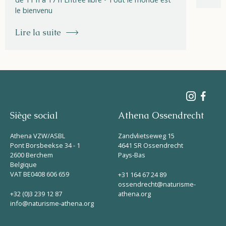
le bienvenu
Lire la suite
Siège social
Athena Ossendrecht
Athena VZW/ASBL
Zandvlietseweg 15
Pont Borsbeekse 34 - 1
4641 SR Ossendrecht
2600 Berchem
Pays-Bas
Belgique
VAT BE0408 606 659
+31 164 67 24 89
ossendrecht@naturisme-
+32 (0)3 239 12 87
athena.org
info@naturisme-athena.org