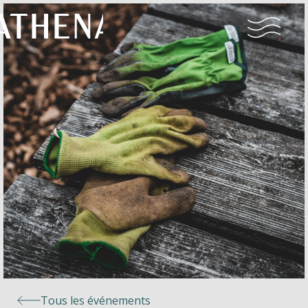
Naturisme
Communauté
Calendrier
Parcs
Ossendrecht
Tous les événements
Le Perron