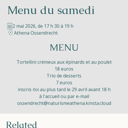
Menu du samedi
Helios
2 mai 2026, de 17 h 30 à 19 h
Athena Ossendrecht
MENU
Contact
Tortellini crémeux aux épinards et au poulet
18 euros
Trio de desserts
7 euros
FR
NL
EN
inscris-toi au plus tard le 29 avril avant 18 h
à l'accueil ou par e-mail
Apple App Store
ossendrecht@naturismeathena.kinsta.cloud
Android Play Store
Related