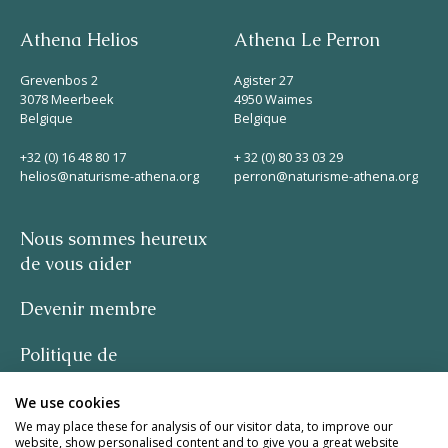
Athena Helios
Athena Le Perron
Grevenbos 2
Agister 27
3078 Meerbeek
4950 Waimes
Belgique
Belgique
+32 (0) 16 48 80 17
+ 32 (0) 80 33 03 29
helios@naturisme-athena.org
perron@naturisme-athena.org
Nous sommes heureux
de vous aider
Devenir membre
Politique de
confidentialité
We use cookies
-
We may place these for analysis of our visitor data, to improve our
website, show personalised content and to give you a great website