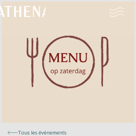
Naturisme
Communauté
Calendrier
Parcs
Ossendrecht
Tous les événements
Le Perron