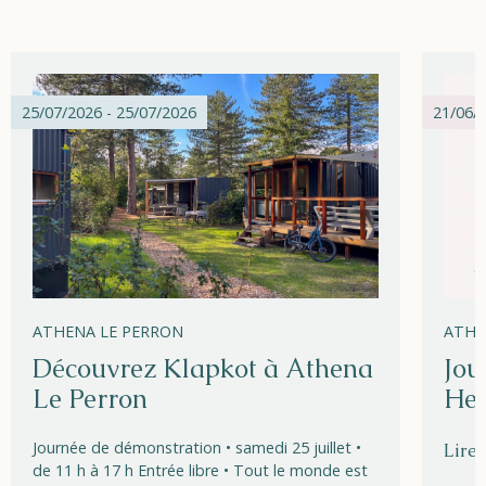
25/07/2026 - 25/07/2026
21/06/2
ATHENA LE PERRON
ATHE
Découvrez Klapkot à Athena
Jou
Le Perron
Hel
Journée de démonstration • samedi 25 juillet •
Lire 
de 11 h à 17 h Entrée libre • Tout le monde est