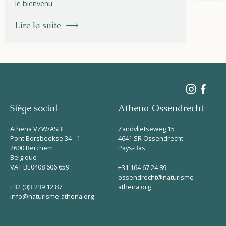
le bienvenu
Lire la suite
Siège social
Athena Ossendrecht
Athena VZW/ASBL
Zandvlietseweg 15
Pont Borsbeekse 34 - 1
4641 SR Ossendrecht
2600 Berchem
Pays-Bas
Belgique
VAT BE0408 606 659
+31 164 67 24 89
ossendrecht@naturisme-
+32 (0)3 239 12 87
athena.org
info@naturisme-athena.org