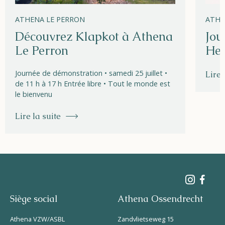
ATHENA LE PERRON
ATHE
Découvrez Klapkot à Athena
Jou
Le Perron
Hel
Journée de démonstration • samedi 25 juillet •
Lire 
de 11 h à 17 h Entrée libre • Tout le monde est
le bienvenu
Lire la suite
Siège social
Athena Ossendrecht
Athena VZW/ASBL
Zandvlietseweg 15