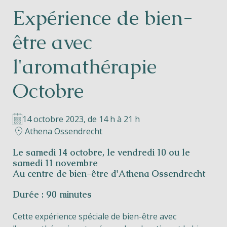
Expérience de bien-
Helios
être avec
l'aromathérapie
Octobre
Contact
14 octobre 2023, de 14 h à 21 h
Athena Ossendrecht
FR
NL
EN
Le samedi 14 octobre, le vendredi 10 ou le
samedi 11 novembre
Au
centre de bien-être d'Athena Ossendrecht
Apple App Store
Durée : 90 minutes
Android Play Store
Cette expérience spéciale de bien-être avec