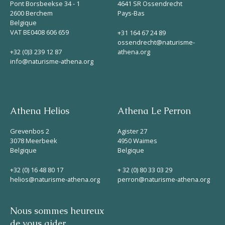
Pont Borsbeekse 34 - 1
4641 SR Ossendrecht
2600 Berchem
Pays-Bas
Belgique
VAT BE0408 606 659
+31 164 67 24 89
ossendrecht@naturisme-
+32 (0)3 239 12 87
athena.org
info@naturisme-athena.org
Athena Helios
Athena Le Perron
Grevenbos 2
Agister 27
3078 Meerbeek
4950 Waimes
Belgique
Belgique
+32 (0) 16 48 80 17
+ 32 (0) 80 33 03 29
helios@naturisme-athena.org
perron@naturisme-athena.org
Nous sommes heureux
de vous aider