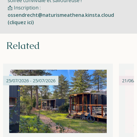
soirée conviviale et savoureuse !
📩 Inscription :
ossendrecht@naturismeathena.kinsta.cloud
(cliquez ici)
Related
25/07/2026 - 25/07/2026
21/06/2