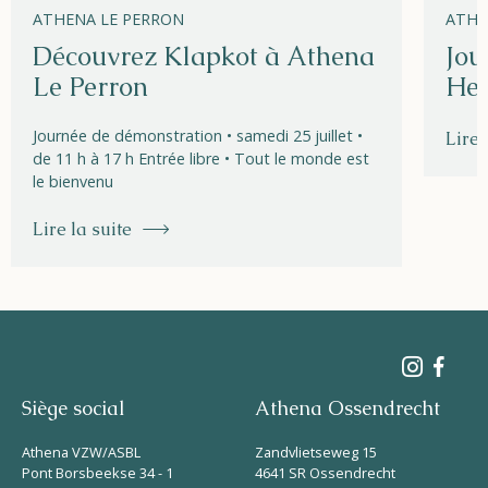
ATHENA LE PERRON
ATHE
Découvrez Klapkot à Athena
Jou
Le Perron
Hel
Journée de démonstration • samedi 25 juillet •
Lire 
de 11 h à 17 h Entrée libre • Tout le monde est
le bienvenu
Lire la suite
Siège social
Athena Ossendrecht
Athena VZW/ASBL
Zandvlietseweg 15
Pont Borsbeekse 34 - 1
4641 SR Ossendrecht