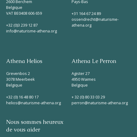
2600 Berchem
Pays-Bas
Belgique
VAT BE0408 606 659
+31 164 67 24 89
ossendrecht@naturisme-
+32 (0)3 239 12 87
athena.org
info@naturisme-athena.org
Athena Helios
Athena Le Perron
Grevenbos 2
Agister 27
3078 Meerbeek
4950 Waimes
Belgique
Belgique
+32 (0) 16 48 80 17
+ 32 (0) 80 33 03 29
helios@naturisme-athena.org
perron@naturisme-athena.org
Nous sommes heureux
de vous aider