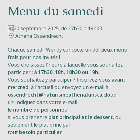
Menu du samedi
Helios
20 septembre 2025, de 17h30 à 19h00
Athena Ossendrecht
Chaque samedi, Wendy concocte un délicieux menu
frais pour nos invités !
Contact
Vous choisissez l'heure à laquelle vous souhaitez
participer : à
17h30, 18h, 18h30 ou 19h.
Vous souhaitez y participer ? Inscrivez-vous
avant
mercredi
à l'accueil ou envoyez un e-mail à
FR
NL
EN
ossendrecht@naturismeathena.kinsta.cloud
.
👉 Indiquez dans votre e-mail :
Apple App Store
le
nombre de personnes
si vous prenez le
plat principal et le dessert
, ou
seulement le plat principal
Android Play Store
tout
besoin particulier