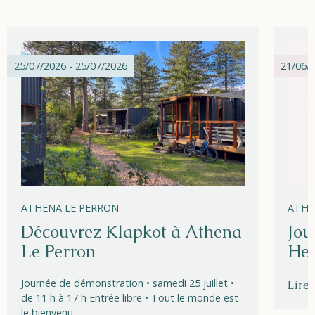
25/07/2026 - 25/07/2026
21/06/2
ATHENA LE PERRON
ATHE
Découvrez Klapkot à Athena
Jou
Le Perron
Hel
Journée de démonstration • samedi 25 juillet •
Lire 
de 11 h à 17 h Entrée libre • Tout le monde est
le bienvenu