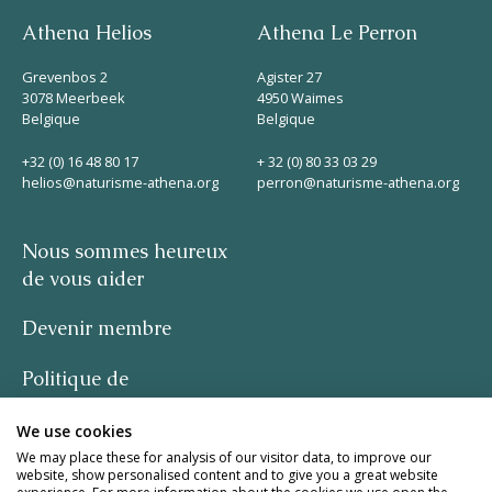
Athena Helios
Athena Le Perron
Grevenbos 2
Agister 27
3078 Meerbeek
4950 Waimes
Belgique
Belgique
+32 (0) 16 48 80 17
+ 32 (0) 80 33 03 29
helios@naturisme-athena.org
perron@naturisme-athena.org
Nous sommes heureux
de vous aider
Devenir membre
Politique de
confidentialité
We use cookies
-
We may place these for analysis of our visitor data, to improve our
website, show personalised content and to give you a great website