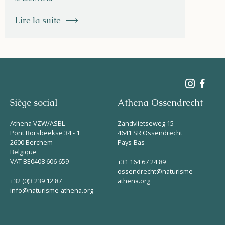
Lire la suite
Siège social
Athena Ossendrecht
Athena VZW/ASBL
Zandvlietseweg 15
Pont Borsbeekse 34 - 1
4641 SR Ossendrecht
2600 Berchem
Pays-Bas
Belgique
VAT BE0408 606 659
+31 164 67 24 89
ossendrecht@naturisme-
+32 (0)3 239 12 87
athena.org
info@naturisme-athena.org