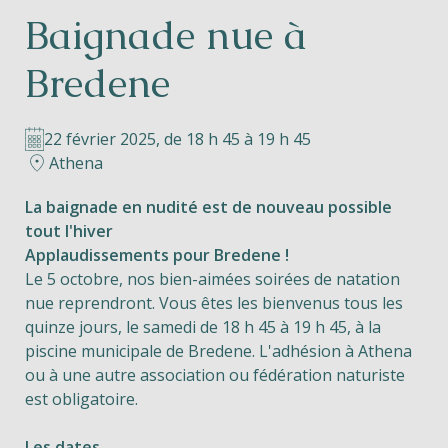
Baignade nue à
Helios
Bredene
22 février 2025, de 18 h 45 à 19 h 45
Athena
Contact
La baignade en nudité est de nouveau possible
tout l'hiver
Applaudissements pour Bredene !
Le 5 octobre, nos bien-aimées soirées de natation
FR
NL
EN
nue reprendront. Vous êtes les bienvenus tous les
quinze jours, le samedi de 18 h 45 à 19 h 45, à la
Apple App Store
piscine municipale de Bredene. L'adhésion à Athena
ou à une autre association ou fédération naturiste
est obligatoire.
Android Play Store
Les dates