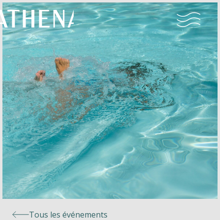
Naturisme
Communauté
Calendrier
Parcs
Ossendrecht
Tous les événements
Le Perron