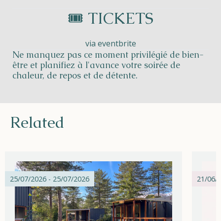
🎟️ TICKETS
via eventbrite
Ne manquez pas ce moment privilégié de bien-
être et planifiez à l'avance votre soirée de
chaleur, de repos et de détente.
Related
25/07/2026 - 25/07/2026
21/06/2