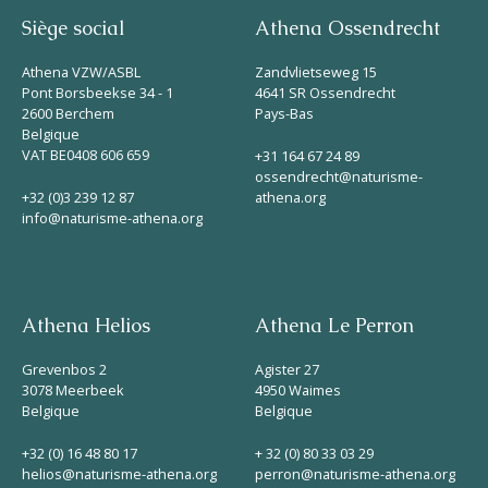
Siège social
Athena Ossendrecht
Athena VZW/ASBL
Zandvlietseweg 15
Pont Borsbeekse 34 - 1
4641 SR Ossendrecht
2600 Berchem
Pays-Bas
Belgique
VAT BE0408 606 659
+31 164 67 24 89
ossendrecht@naturisme-
+32 (0)3 239 12 87
athena.org
info@naturisme-athena.org
Athena Helios
Athena Le Perron
Grevenbos 2
Agister 27
3078 Meerbeek
4950 Waimes
Belgique
Belgique
+32 (0) 16 48 80 17
+ 32 (0) 80 33 03 29
helios@naturisme-athena.org
perron@naturisme-athena.org