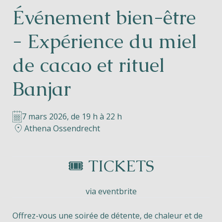
Événement bien-être
Helios
- Expérience du miel
de cacao et rituel
Banjar
Contact
7 mars 2026, de 19 h à 22 h
Athena Ossendrecht
FR
NL
EN
🎟️ TICKETS
Apple App Store
via eventbrite
Android Play Store
Offrez-vous une soirée de détente, de chaleur et de