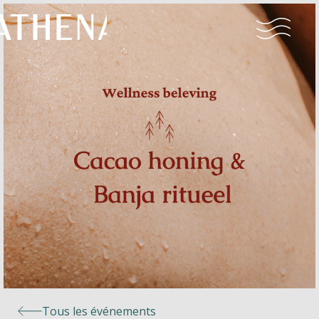
Naturisme
Communauté
Calendrier
Parcs
Ossendrecht
Tous les événements
Le Perron