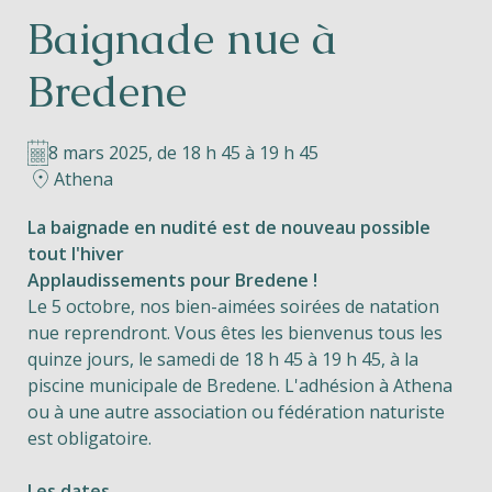
Baignade nue à
Helios
Bredene
8 mars 2025, de 18 h 45 à 19 h 45
Athena
Contact
La baignade en nudité est de nouveau possible
tout l'hiver
Applaudissements pour Bredene !
Le 5 octobre, nos bien-aimées soirées de natation
FR
NL
EN
nue reprendront. Vous êtes les bienvenus tous les
quinze jours, le samedi de 18 h 45 à 19 h 45, à la
Apple App Store
piscine municipale de Bredene. L'adhésion à Athena
ou à une autre association ou fédération naturiste
est obligatoire.
Android Play Store
Les dates