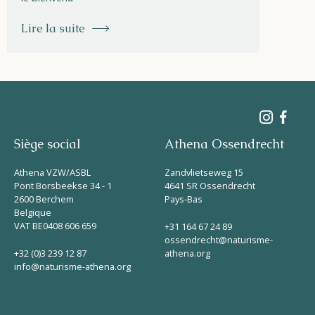
Lire la suite
Siège social
Athena Ossendrecht
Athena VZW/ASBL
Zandvlietseweg 15
Pont Borsbeekse 34 - 1
4641 SR Ossendrecht
2600 Berchem
Pays-Bas
Belgique
VAT BE0408 606 659
+31 164 67 24 89
ossendrecht@naturisme-
+32 (0)3 239 12 87
athena.org
info@naturisme-athena.org