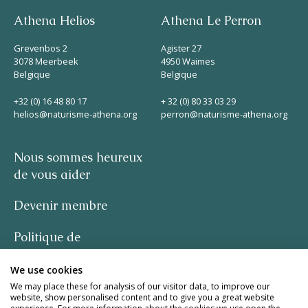
Athena Helios
Athena Le Perron
Grevenbos 2
Agister 27
3078 Meerbeek
4950 Waimes
Belgique
Belgique
+32 (0) 16 48 80 17
+ 32 (0) 80 33 03 29
helios@naturisme-athena.org
perron@naturisme-athena.org
Nous sommes heureux
de vous aider
Devenir membre
Politique de
confidentialité
We use cookies
-
We may place these for analysis of our visitor data, to improve our
website, show personalised content and to give you a great website