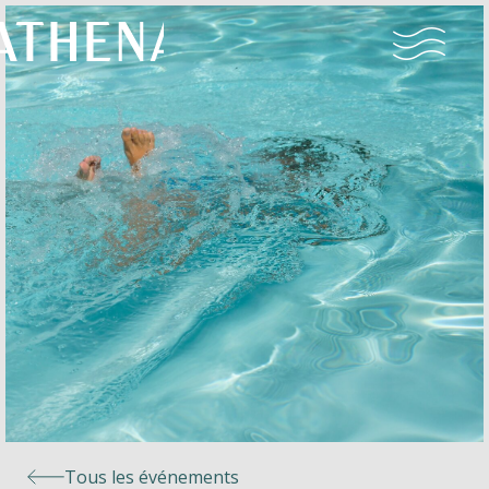
Naturisme
Communauté
Calendrier
Parcs
Ossendrecht
Tous les événements
Le Perron