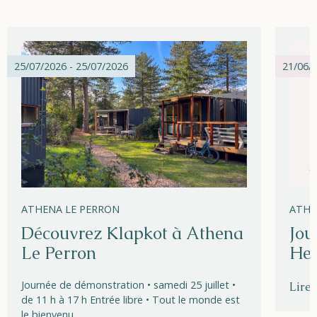
25/07/2026 - 25/07/2026
21/06/2
ATHENA LE PERRON
ATHE
Découvrez Klapkot à Athena
Jou
Le Perron
Hel
Journée de démonstration • samedi 25 juillet •
Lire 
de 11 h à 17 h Entrée libre • Tout le monde est
le bienvenu