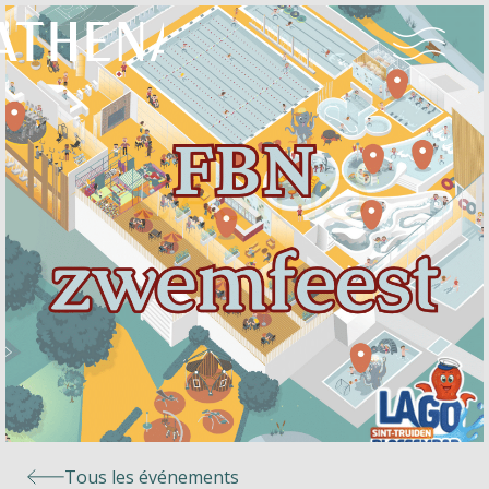
Naturisme
Communauté
Calendrier
Parcs
Ossendrecht
Tous les événements
Le Perron