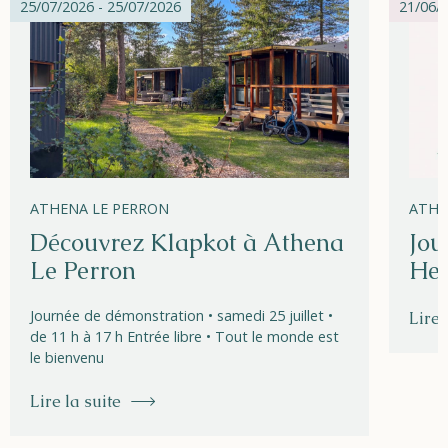
25/07/2026 - 25/07/2026
21/06/2
ATHENA LE PERRON
ATHE
Découvrez Klapkot à Athena
Jou
Le Perron
Hel
Journée de démonstration • samedi 25 juillet •
Lire 
de 11 h à 17 h Entrée libre • Tout le monde est
le bienvenu
Lire la suite