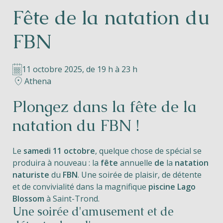
Fête de la natation du
Helios
FBN
11 octobre 2025, de 19 h à 23 h
Athena
Contact
Plongez dans la fête de la
natation du FBN !
FR
NL
EN
Le
samedi 11 octobre
, quelque chose de spécial se
produira à nouveau : la
fête
annuelle
de
la
natation
Apple App Store
naturiste
du
FBN
. Une soirée de plaisir, de détente
et de convivialité dans la magnifique
piscine Lago
Blossom
à Saint-Trond.
Android Play Store
Une soirée d'amusement et de