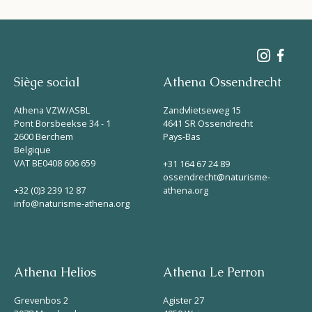
Siège social
Athena Ossendrecht
Athena VZW/ASBL
Zandvlietseweg 15
Pont Borsbeekse 34 - 1
4641 SR Ossendrecht
2600 Berchem
Pays-Bas
Belgique
VAT BE0408 606 659
+31 164 67 24 89
ossendrecht@naturisme-
+32 (0)3 239 12 87
athena.org
info@naturisme-athena.org
Athena Helios
Athena Le Perron
Grevenbos 2
Agister 27