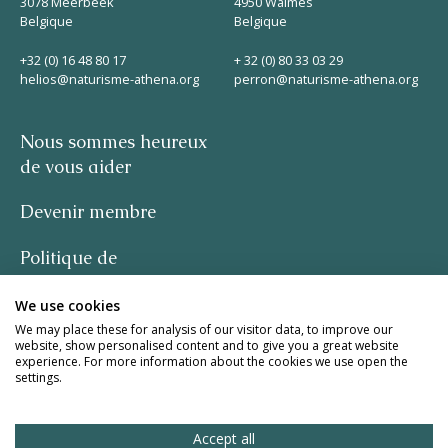
3078 Meerbeek
4950 Waimes
Belgique
Belgique
+32 (0) 16 48 80 17
+ 32 (0) 80 33 03 29
helios@naturisme-athena.org
perron@naturisme-athena.org
Nous sommes heureux
de vous aider
Devenir membre
Politique de
confidentialité
We use cookies
-
We may place these for analysis of our visitor data, to improve our
website, show personalised content and to give you a great website
experience. For more information about the cookies we use open the
citation de Rosie Haine
settings.
design par studio basil.
Accept all