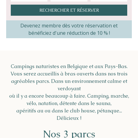
Helios
Devenez membre dès votre réservation et
bénéficiez d'une réduction de 10 % !
Contact
Campings naturistes en Belgique et aux Pays-Bas.
Vous serez accueillis à bras ouverts dans nos trois
agréables parcs. Dans un environnement calme et
verdoyant
FR
NL
EN
où il y a encore beaucoup à faire. Camping, marche,
vélo, natation, détente dans le sauna,
Apple App Store
apéritifs au ou dans le club house, pétanque...
Délicieux !
Android Play Store
Nos 3 parcs