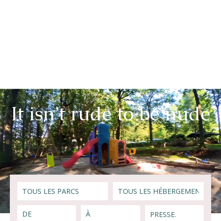
Naturisme
Communauté
Calendrier
It isn’t rude to be nude
Parcs
Ossendrecht
Le Perron