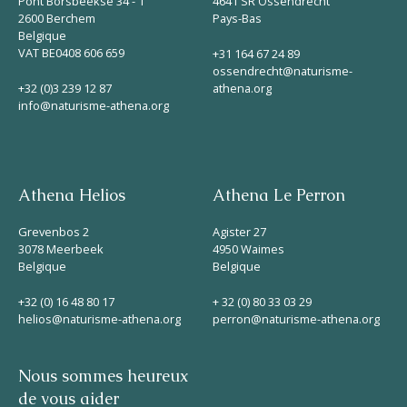
Pont Borsbeekse 34 - 1
4641 SR Ossendrecht
2600 Berchem
Pays-Bas
Belgique
VAT BE0408 606 659
+31 164 67 24 89
ossendrecht@naturisme-
+32 (0)3 239 12 87
athena.org
info@naturisme-athena.org
Athena Helios
Athena Le Perron
Grevenbos 2
Agister 27
3078 Meerbeek
4950 Waimes
Belgique
Belgique
+32 (0) 16 48 80 17
+ 32 (0) 80 33 03 29
helios@naturisme-athena.org
perron@naturisme-athena.org
Nous sommes heureux
de vous aider