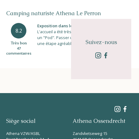
Camping naturiste Athena Le Perron
Exposition dans les ardennes
8.2
L'accueil a été très chaleureux ! Nous avons utilisé
un "Pod". Passer une nuit au Perron en moto était
Suivez-nous
Très bon
une étape agréable ...
47
commentaires
Siège social
Athena Ossendrecht
Athena VZW/ASBL
Zandvlietseweg 15