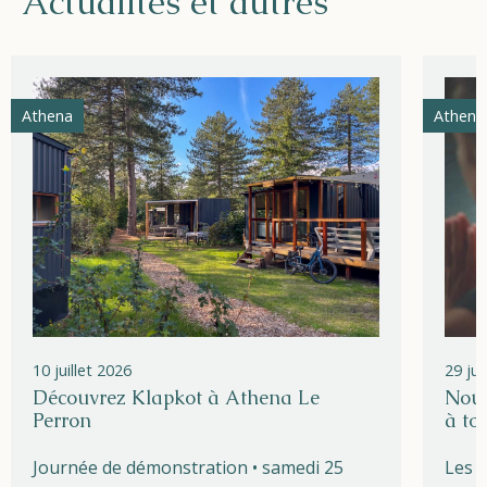
Actualités et autres
Athena
Athena
10 juillet 2026
29 ju
Découvrez Klapkot à Athena Le
Nouv
Perron
à to
Journée de démonstration • samedi 25
Les l