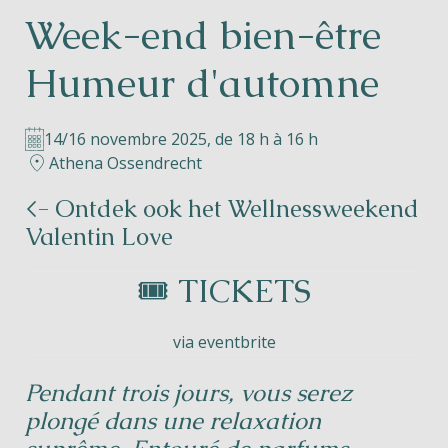
Week-end bien-être
Helios
Humeur d'automne
14/16 novembre 2025, de 18 h à 16 h
Athena Ossendrecht
Contact
<- Ontdek ook het Wellnessweekend
Valentin Love
🎟️ TICKETS
FR
NL
EN
via eventbrite
Apple App Store
Pendant trois jours, vous serez
Android Play Store
plongé dans une relaxation