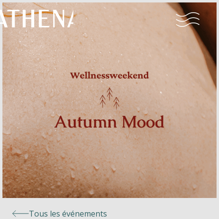
Naturisme
Communauté
Calendrier
Parcs
Ossendrecht
Tous les événements
Le Perron