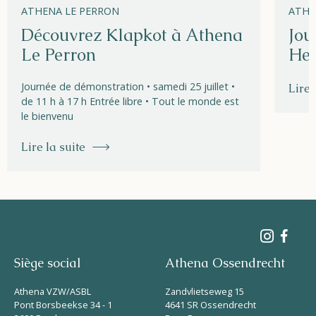
ATHENA LE PERRON
ATHE
Découvrez Klapkot à Athena
Jou
Le Perron
Hel
Journée de démonstration • samedi 25 juillet •
Lire 
de 11 h à 17 h Entrée libre • Tout le monde est
le bienvenu
Lire la suite
Siège social
Athena Ossendrecht
Athena VZW/ASBL
Zandvlietseweg 15
Pont Borsbeekse 34 - 1
4641 SR Ossendrecht