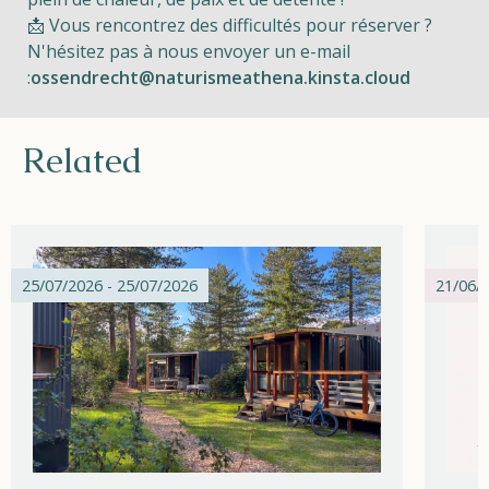
📩 Vous rencontrez des difficultés pour réserver ?
N'hésitez pas à nous envoyer un e-mail
:
ossendrecht@naturismeathena.kinsta.cloud
Related
25/07/2026 - 25/07/2026
21/06/2