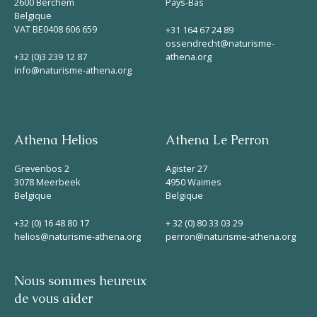
2600 Berchem
Pays-Bas
Belgique
VAT BE0408 606 659
+31 164 67 24 89
ossendrecht@naturisme-
+32 (0)3 239 12 87
athena.org
info@naturisme-athena.org
Athena Helios
Athena Le Perron
Grevenbos 2
Agister 27
3078 Meerbeek
4950 Waimes
Belgique
Belgique
+32 (0) 16 48 80 17
+ 32 (0) 80 33 03 29
helios@naturisme-athena.org
perron@naturisme-athena.org
Nous sommes heureux
de vous aider