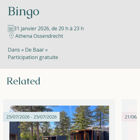
Bingo
Helios
31 janvier 2026, de 20 h à 23 h
Athena Ossendrecht
Dans « De Baar »
Participation gratuite
Contact
Related
FR
NL
EN
Apple App Store
25/07/2026 - 25/07/2026
21/06/2
Android Play Store