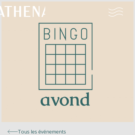
Naturisme
Communauté
Calendrier
Parcs
Ossendrecht
Tous les événements
Le Perron