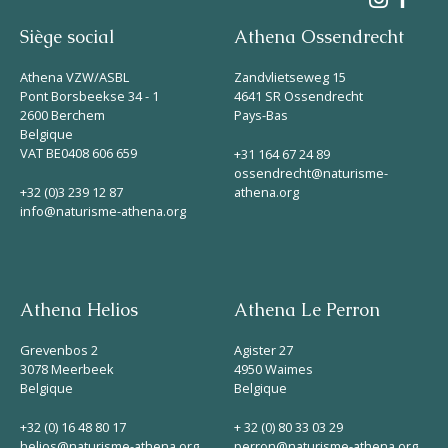
Siège social
Athena Ossendrecht
Athena VZW/ASBL
Zandvlietseweg 15
Pont Borsbeekse 34 - 1
4641 SR Ossendrecht
2600 Berchem
Pays-Bas
Belgique
VAT BE0408 606 659
+31 164 67 24 89
ossendrecht@naturisme-
+32 (0)3 239 12 87
athena.org
info@naturisme-athena.org
Athena Helios
Athena Le Perron
Grevenbos 2
Agister 27
3078 Meerbeek
4950 Waimes
Belgique
Belgique
+32 (0) 16 48 80 17
+ 32 (0) 80 33 03 29
helios@naturisme-athena.org
perron@naturisme-athena.org