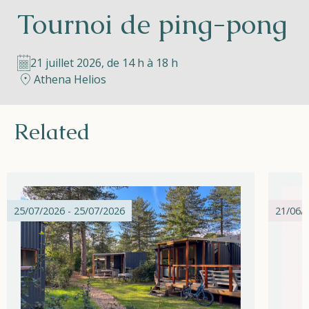
Tournoi de ping-pong
Helios
21 juillet 2026, de 14 h à 18 h
Athena Helios
Related
Contact
FR
NL
EN
25/07/2026 - 25/07/2026
21/06/2
Apple App Store
Android Play Store