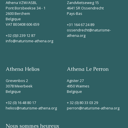
Athena VZW/ASBL
Zandvlietseweg 15
Pont Borsbeekse 34 - 1
4641 SR Ossendrecht
2600 Berchem
Pays-Bas
Belgique
VAT BE0408 606 659
+31 164 67 24 89
ossendrecht@naturisme-
+32 (0)3 239 12 87
athena.org
info@naturisme-athena.org
Athena Helios
Athena Le Perron
Grevenbos 2
Agister 27
3078 Meerbeek
4950 Waimes
Belgique
Belgique
+32 (0) 16 48 80 17
+ 32 (0) 80 33 03 29
helios@naturisme-athena.org
perron@naturisme-athena.org
Nous sommes heureux