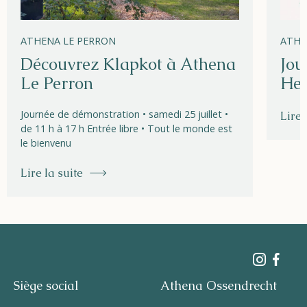
ATHENA LE PERRON
ATHE
Découvrez Klapkot à Athena
Jou
Le Perron
Hel
Journée de démonstration • samedi 25 juillet •
Lire 
de 11 h à 17 h Entrée libre • Tout le monde est
le bienvenu
Lire la suite
Siège social
Athena Ossendrecht