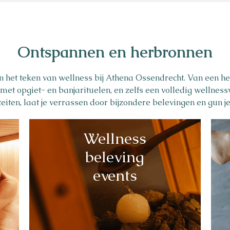
Ontspannen en herbronnen
n het teken van wellness bij Athena Ossendrecht. Van een he
 met opgiet- en banjarituelen, en zelfs een volledig wellnes
iten, laat je verrassen door bijzondere belevingen en gun jez
Naturisme
Community
Wellness
Kalender
beleving
events