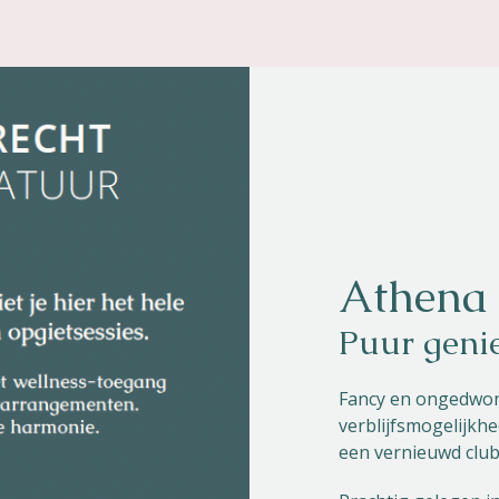
Athena 
Puur geni
Fancy en ongedwon
verblijfsmogelijkh
een vernieuwd clubh