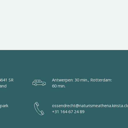
4641 SR
Antwerpen: 30 min., Rotterdam:
land
60 min.
park
ossendrecht@naturismeathena.kinsta.cl
+31 164 67 24 89