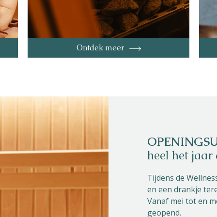
Parken
Ossendrecht
Le Perron
Ontdek meer
Helios
Contact
OPENINGS
heel het jaar
Tijdens de Wellnes
en een drankje tere
Vanaf mei tot en m
geopend.