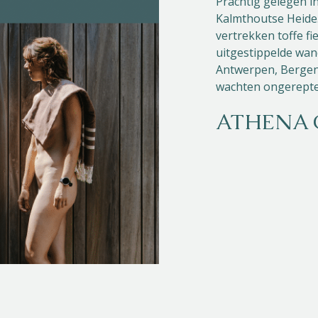
Prachtig gelegen i
Kalmthoutse Heide
vertrekken toffe f
uitgestippelde wan
Antwerpen, Bergen
wachten ongerepte
ATHENA 