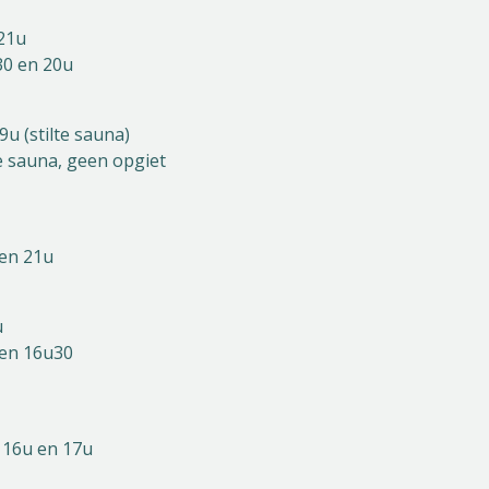
21u
30 en 20u
u (stilte sauna)
te sauna, geen opgiet
 en 21u
u
 en 16u30
, 16u en 17u