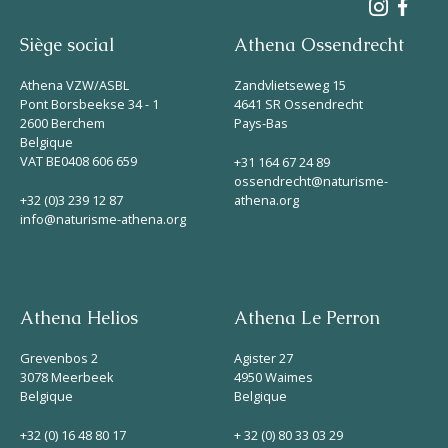
Siège social
Athena Ossendrecht
Athena VZW/ASBL
Zandvlietseweg 15
Pont Borsbeekse 34 - 1
4641 SR Ossendrecht
2600 Berchem
Pays-Bas
Belgique
VAT BE0408 606 659
+31 164 67 24 89
ossendrecht@naturisme-
+32 (0)3 239 12 87
athena.org
info@naturisme-athena.org
Athena Helios
Athena Le Perron
Grevenbos 2
Agister 27
3078 Meerbeek
4950 Waimes
Belgique
Belgique
+32 (0) 16 48 80 17
+ 32 (0) 80 33 03 29