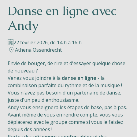
Danse en ligne avec
Helios
Andy
22 février 2026, de 14 h à 16 h
Athena Ossendrecht
Contact
Envie de bouger, de rire et d'essayer quelque chose
de nouveau ?
Venez vous joindre à la
danse en ligne
- la
combinaison parfaite du rythme et de la musique !
FR
NL
EN
Vous n'avez pas besoin d'un partenaire de danse,
juste d'un peu d'enthousiasme.
Apple App Store
Andy vous enseignera les étapes de base, pas à pas.
Avant même de vous en rendre compte, vous vous
déplacerez avec le groupe comme si vous le faisiez
Android Play Store
depuis des années !
Portez des
vêtements confortables
et des