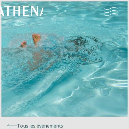
Naturisme
Communauté
Calendrier
Parcs
Ossendrecht
Tous les événements
Le Perron