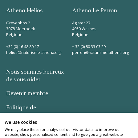
Athena Helios
Athena Le Perron
Grevenbos 2
Agister 27
3078 Meerbeek
4950 Waimes
Belgique
Belgique
+32 (0) 16 48 80 17
+ 32 (0) 80 33 03 29
helios@naturisme-athena.org
perron@naturisme-athena.org
Nous sommes heureux
de vous aider
Devenir membre
Politique de
confidentialité
We use cookies
-
We may place these for analysis of our visitor data, to improve our
website, show personalised content and to give you a great website