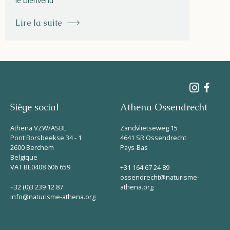
le bienvenu
Lire la suite
Siège social
Athena Ossendrecht
Athena VZW/ASBL
Zandvlietseweg 15
Pont Borsbeekse 34 - 1
4641 SR Ossendrecht
2600 Berchem
Pays-Bas
Belgique
VAT BE0408 606 659
+31 164 67 24 89
ossendrecht@naturisme-
+32 (0)3 239 12 87
athena.org
info@naturisme-athena.org