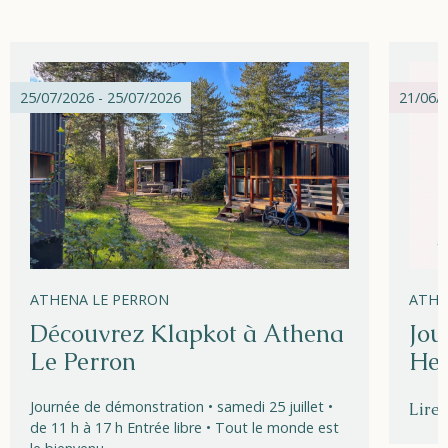
25/07/2026 - 25/07/2026
21/06/2
ATHENA LE PERRON
ATHE
Découvrez Klapkot à Athena
Jou
Le Perron
Hel
Journée de démonstration • samedi 25 juillet •
Lire 
de 11 h à 17 h Entrée libre • Tout le monde est