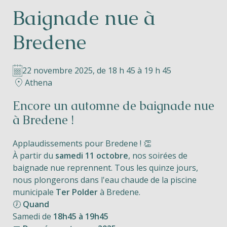
Baignade nue à
Helios
Bredene
22 novembre 2025, de 18 h 45 à 19 h 45
Athena
Contact
Encore un automne de baignade nue
à Bredene !
Applaudissements pour Bredene ! 👏
FR
NL
EN
À partir du
samedi 11 octobre
, nos soirées de
baignade nue reprennent. Tous les quinze jours,
Apple App Store
nous plongerons dans l'eau chaude de la piscine
municipale
Ter Polder
à Bredene.
🕖
Quand
Android Play Store
Samedi de
18h45 à 19h45