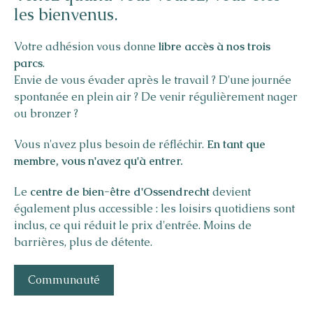
les bienvenus.
votre adhésion
communes
Votre adhésion vous donne
quatre fois par an, le
Athena, ce n'est pas seulement être là, c'est aussi vivre
magazine Athena
libre accès à nos trois
parcs
ensemble.
.
Accès gratuit
à tous les parcs Athena
Envie de vous évader après le travail ? D'une journée
sauna inclus sur
Helios
et
Athena Le Perron
spontanée en plein air ? De venir régulièrement nager
10 % de réduction
sur le camping et les locations, toute
ou bronzer ?
l'année
Le
centre de bien-être d'Ossendrecht
devient
également plus accessible : les loisirs quotidiens sont
Vous n'avez plus besoin de réfléchir.
En tant que
inclus, ce qui réduit le prix d'entrée. Moins de
membre, vous n'avez qu'à entrer.
👉 Pour de nombreux membres, cela signifie
qu'un
barrières, plus de détente.
seul séjour suffit pour amortir le coût de l'adhésion.
Le
musique, sport, ateliers, … participer à des activités
centre de bien-être d'Ossendrecht
devient
également plus accessible : les loisirs quotidiens sont
sans entrée séparée
Vue d'ensemble
inclus, ce qui réduit le prix d'entrée. Moins de
barrières, plus de détente.
👉
Vous arrivez, vous vous connectez et vous
2/3
participez.
C'est aussi simple que cela.
Communauté
Calendrier