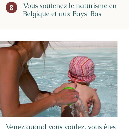
Vous soutenez le naturisme en
8
Belgique et aux Pays-Bas
Venez quand vous voulez, vous êtes
Vous récupérez rapidement le coût de
Sauna, activités et expériences