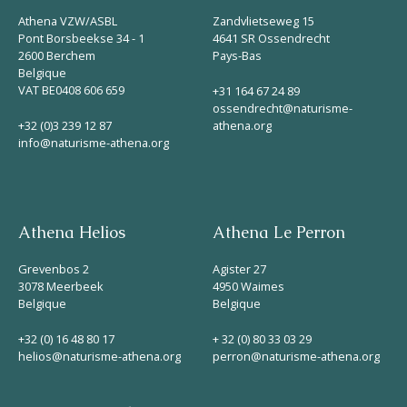
Athena VZW/ASBL
Zandvlietseweg 15
Pont Borsbeekse 34 - 1
4641 SR Ossendrecht
2600 Berchem
Pays-Bas
Belgique
VAT BE0408 606 659
+31 164 67 24 89
ossendrecht@naturisme-
+32 (0)3 239 12 87
athena.org
info@naturisme-athena.org
Athena Helios
Athena Le Perron
Grevenbos 2
Agister 27
3078 Meerbeek
4950 Waimes
Belgique
Belgique
+32 (0) 16 48 80 17
+ 32 (0) 80 33 03 29
helios@naturisme-athena.org
perron@naturisme-athena.org