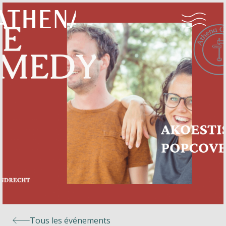
Naturisme
Communauté
Calendrier
Parcs
Ossendrecht
Tous les événements
Le Perron