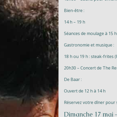
Bien-être :
14 h – 19 h
Séances de moulage à 15 h 
Gastronomie et musique :
18 h ou 19 h : steak-frites
(
20h30 – Concert de The R
De Baar :
Ouvert de 12 h à 14 h
Réservez votre dîner pour s
Dimanche 17 mai – 