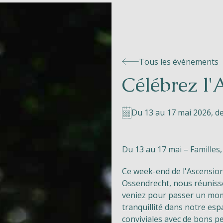
Tous les événements
Célébrez l
Du 13 au 17 mai 2026, de
Du 13 au 17 mai – Familles
Ce week-end de l'Ascension 
Ossendrecht, nous réunisso
veniez pour passer un mome
tranquillité dans notre esp
conviviales avec de bons pe