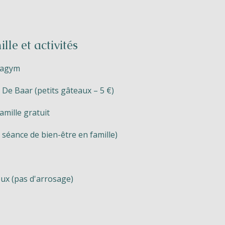
r
lle et activités
uagym
à De Baar (petits gâteaux – 5 €)
amille gratuit
 séance de bien-être en famille)
eux (pas d'arrosage)