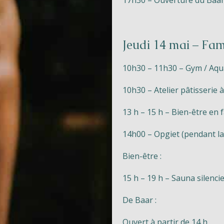
17h30 – Ouverture du Baa
Jeudi 14 mai – Fami
10h30 – 11h30 – Gym / Aq
10h30 – Atelier pâtisserie 
Naturisme
13 h – 15 h – Bien-être en f
Communauté
14h00 – Opgiet (pendant la
Calendrier
Bien-être :
15 h – 19 h – Sauna silenci
De Baar :
Ouvert à partir de 14 h