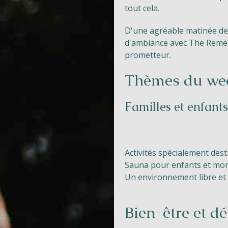
tout cela.
D'une agréable matinée de 
d'ambiance avec The Remedy
prometteur.
Thèmes du we
Familles et enfants
Activités spécialement dest
Sauna pour enfants et mo
Un environnement libre et
Bien-être et dé