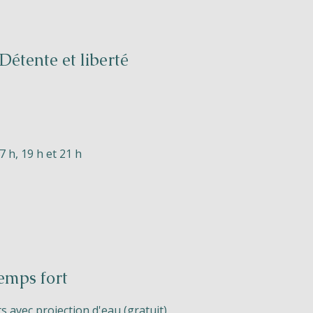
Détente et liberté
7 h, 19 h et 21 h
emps fort
 avec projection d'eau (gratuit)