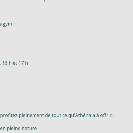
uagym
 16 h et 17 h
profitez pleinement de tout ce qu'Athéna a à offrir :
en pleine nature