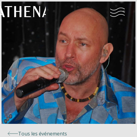
Naturisme
Communauté
Calendrier
Parcs
Ossendrecht
Tous les événements
Le Perron