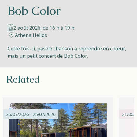
Bob Color
Helios
2 août 2026, de 16 h à 19 h
Athena Helios
Cette fois-ci, pas de chanson à reprendre en chœur,
mais un petit concert de Bob Color.
Contact
Related
FR
NL
EN
Apple App Store
25/07/2026 - 25/07/2026
21/06/2
Android Play Store