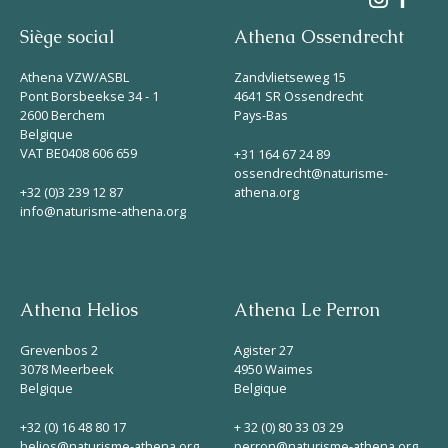
Siège social
Athena Ossendrecht
Athena VZW/ASBL
Zandvlietseweg 15
Pont Borsbeekse 34 - 1
4641 SR Ossendrecht
2600 Berchem
Pays-Bas
Belgique
VAT BE0408 606 659
+31 164 67 24 89
ossendrecht@naturisme-
+32 (0)3 239 12 87
athena.org
info@naturisme-athena.org
Athena Helios
Athena Le Perron
Grevenbos 2
Agister 27
3078 Meerbeek
4950 Waimes
Belgique
Belgique
+32 (0) 16 48 80 17
+ 32 (0) 80 33 03 29
helios@naturisme-athena.org
perron@naturisme-athena.org