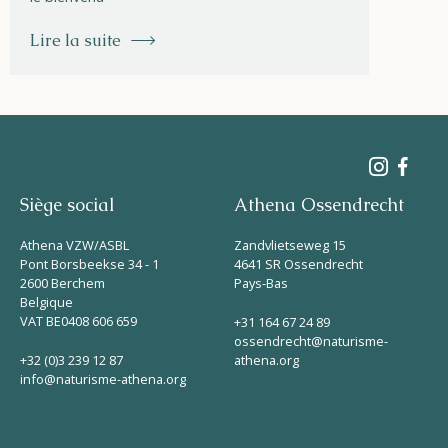
Lire la suite
Siège social
Athena Ossendrecht
Athena VZW/ASBL
Zandvlietseweg 15
Pont Borsbeekse 34 - 1
4641 SR Ossendrecht
2600 Berchem
Pays-Bas
Belgique
VAT BE0408 606 659
+31 164 67 24 89
ossendrecht@naturisme-
+32 (0)3 239 12 87
athena.org
info@naturisme-athena.org