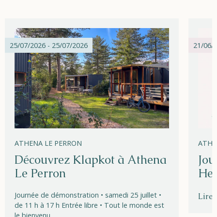
25/07/2026 - 25/07/2026
21/06/2
ATHENA LE PERRON
ATHE
Découvrez Klapkot à Athena
Jou
Le Perron
Hel
Journée de démonstration • samedi 25 juillet •
Lire 
de 11 h à 17 h Entrée libre • Tout le monde est
le bienvenu