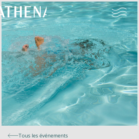
Naturisme
Communauté
Calendrier
Parcs
Ossendrecht
Tous les événements
Le Perron