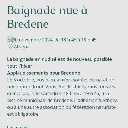
Baignade nue à
Helios
Bredene
30 novembre 2024, de 18 h 45 à 19 h 45
Athena
Contact
La baignade en nudité est de nouveau possible
tout l'hiver
Applaudissements pour Bredene !
Le 5 octobre, nos bien-aimées soirées de natation
FR
NL
EN
nue reprendront. Vous êtes les bienvenus tous les
quinze jours, le samedi de 18 h 45 à 19 h 45, à la
Apple App Store
piscine municipale de Bredene. L'adhésion à Athena
ou à une autre association ou fédération naturiste
est obligatoire.
Android Play Store
Les dates