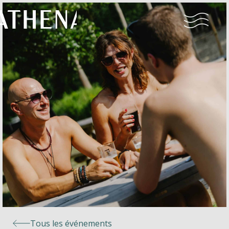
Naturisme
Communauté
Calendrier
Parcs
Ossendrecht
Tous les événements
Le Perron