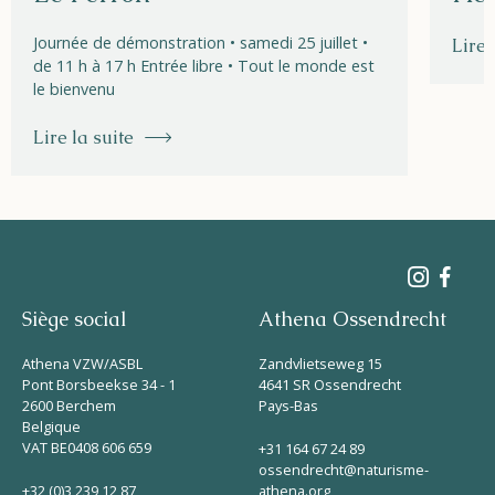
Journée de démonstration • samedi 25 juillet •
Lire 
de 11 h à 17 h Entrée libre • Tout le monde est
le bienvenu
Lire la suite
Siège social
Athena Ossendrecht
Athena VZW/ASBL
Zandvlietseweg 15
Pont Borsbeekse 34 - 1
4641 SR Ossendrecht
2600 Berchem
Pays-Bas
Belgique
VAT BE0408 606 659
+31 164 67 24 89
ossendrecht@naturisme-
+32 (0)3 239 12 87
athena.org