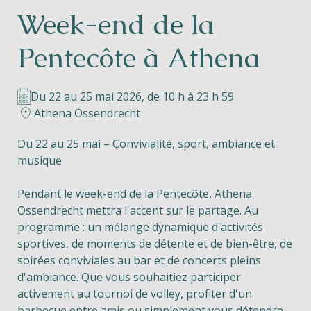
Week-end de la
Helios
Pentecôte à Athena
Du 22 au 25 mai 2026, de 10 h à 23 h 59
Athena Ossendrecht
Contact
Du 22 au 25 mai – Convivialité, sport, ambiance et
musique
Pendant le week-end de la Pentecôte, Athena
FR
NL
EN
Ossendrecht mettra l'accent sur le partage. Au
programme : un mélange dynamique d'activités
Apple App Store
sportives, de moments de détente et de bien-être, de
soirées conviviales au bar et de concerts pleins
d'ambiance. Que vous souhaitiez participer
Android Play Store
activement au tournoi de volley, profiter d'un
barbecue entre amis ou simplement vous détendre