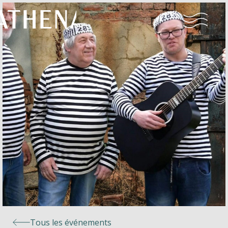
Naturisme
Communauté
Calendrier
Parcs
Ossendrecht
Tous les événements
Le Perron