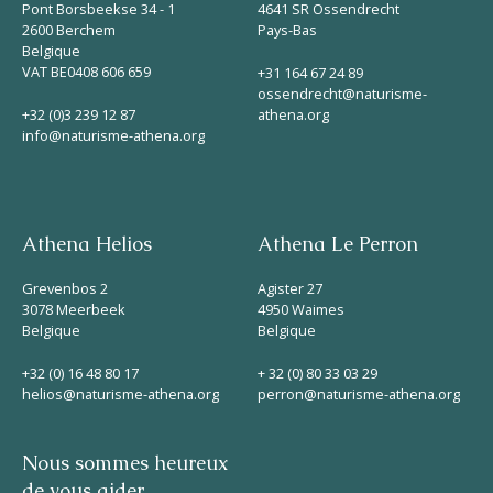
Pont Borsbeekse 34 - 1
4641 SR Ossendrecht
2600 Berchem
Pays-Bas
Belgique
VAT BE0408 606 659
+31 164 67 24 89
ossendrecht@naturisme-
+32 (0)3 239 12 87
athena.org
info@naturisme-athena.org
Athena Helios
Athena Le Perron
Grevenbos 2
Agister 27
3078 Meerbeek
4950 Waimes
Belgique
Belgique
+32 (0) 16 48 80 17
+ 32 (0) 80 33 03 29
helios@naturisme-athena.org
perron@naturisme-athena.org
Nous sommes heureux
de vous aider