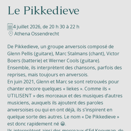
Le Pikkedieve
Helios
4 juillet 2026, de 20 h 30 à 22 h
Athena Ossendrecht
De Pikkedieve, un groupe anversois composé de
Glenn Pellis (guitare), Marc Stalmans (chant), Victor
Contact
Boers (batterie) et Werner Cools (guitare).
Ensemble, ils interprètent des chansons, parfois des
reprises, mais toujours en anversois.
En juin 2021, Glenn et Marc se sont retrouvés pour
FR
NL
EN
chanter encore quelques « liekes ». Comme ils «
UTILISENT » des morceaux et des musiques d’autres
Apple App Store
musiciens, auxquels ils ajoutent des paroles
anversoises ou qui en ont déjà, ils s’inspirent en
quelque sorte des autres. Le nom « De Pikkedieve »
Android Play Store
est donc rapidement né 😀.
Ils interprètent ainsi des morceaux d'Ed Kooyman, de