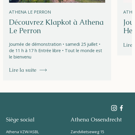
ATHENA LE PERRON
ATHE
Découvrez Klapkot à Athena
Jou
Le Perron
Hel
Journée de démonstration • samedi 25 juillet •
Lire 
de 11 h à 17 h Entrée libre • Tout le monde est
le bienvenu
Lire la suite
Siège social
Athena Ossendrecht
Athena VZW/ASBL
Zandvlietseweg 15