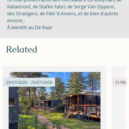
Katastroof, de Stafke Fabri, de Serge Van Oppens,
des Strangers, de Filet ‘d Anvers, et de bien d'autres
encore…
À bientôt au De Baar
Related
25/07/2026 - 25/07/2026
21/06/2