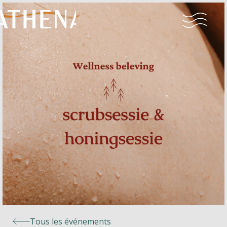
Naturisme
Communauté
Calendrier
Parcs
Ossendrecht
Tous les événements
Le Perron