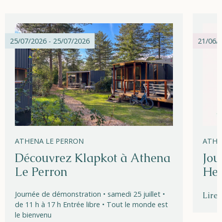
25/07/2026 - 25/07/2026
21/06/2
ATHENA LE PERRON
ATHE
Découvrez Klapkot à Athena
Jou
Le Perron
Hel
Journée de démonstration • samedi 25 juillet •
Lire 
de 11 h à 17 h Entrée libre • Tout le monde est
le bienvenu