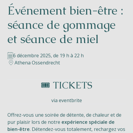
Événement bien-être :
Helios
séance de gommage
et séance de miel
6 décembre 2025, de 19 h à 22 h
Contact
Athena Ossendrecht
🎟️ TICKETS
FR
NL
EN
via eventbrite
Apple App Store
Offrez-vous une soirée de détente, de chaleur et de
Android Play Store
pur plaisir lors de notre
expérience spéciale de
bien-être
. Détendez-vous totalement, rechargez vos