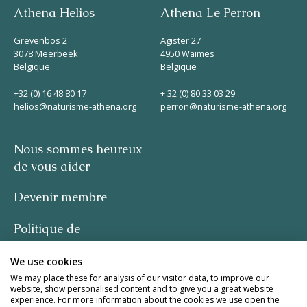
Athena Helios
Athena Le Perron
Grevenbos 2
Agister 27
3078 Meerbeek
4950 Waimes
Belgique
Belgique
+32 (0) 16 48 80 17
+ 32 (0) 80 33 03 29
helios@naturisme-athena.org
perron@naturisme-athena.org
Nous sommes heureux
de vous aider
Devenir membre
Politique de
confidentialité
We use cookies
-
We may place these for analysis of our visitor data, to improve our
website, show personalised content and to give you a great website
experience. For more information about the cookies we use open the