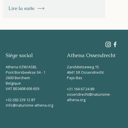
Lire la suite
Siège social
Athena Ossendrecht
Athena VZW/ASBL
Zandvlietseweg 15
Pont Borsbeekse 34 - 1
4641 SR Ossendrecht
2600 Berchem
Pays-Bas
Belgique
VAT BE0408 606 659
+31 164 67 24 89
ossendrecht@naturisme-
+32 (0)3 239 12 87
athena.org
info@naturisme-athena.org