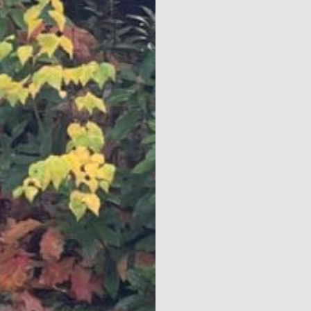
Parcs
Ossendrecht
Le Perron
Helios
Contact