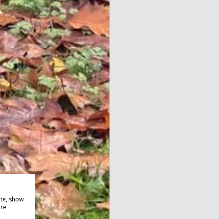
ite, show
ore