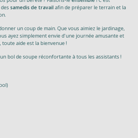
s pour un bel été ? Faisons-le
ensemble !
C'est
 des
samedis de travail
afin de préparer le terrain et la
on.
 donner un coup de main. Que vous aimiez le jardinage,
vous ayez simplement envie d'une journée amusante et
 toute aide est la bienvenue !
un bol de soupe réconfortante à tous les assistants !
ool)