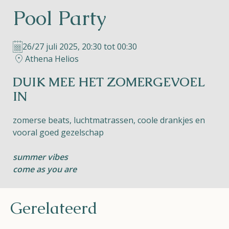
Pool Party
Helios
26/27 juli 2025, 20:30 tot 00:30
Athena Helios
DUIK MEE HET ZOMERGEVOEL
IN
Contact
zomerse beats, luchtmatrassen, coole drankjes en
vooral goed gezelschap
NL
FR
EN
summer vibes
come as you are
Apple App Store
Gerelateerd
Android Play Store