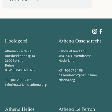
Hoofdzetel
Athena Ossendrecht
Athena VZW/ASBL
Zandvlietseweg 15
Borsbeeksebrug 34 – 1
4641 SR Ossendrecht
2600 Berchem
Nederland
België
BTW BE0408 606 659
+31 164 67 24 89
ossendrecht@naturisme-
+32 (0)3 239 12 87
athena.org
info@naturisme-athena.org
Athena Helios
Athena Le Perron