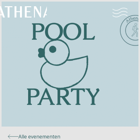
Naturisme
Community
Kalender
Parken
Ossendrecht
Alle evenementen
Le Perron