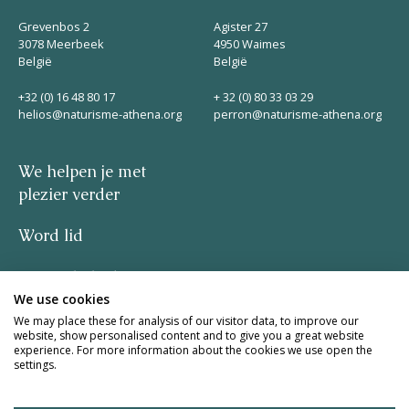
Grevenbos 2
Agister 27
3078 Meerbeek
4950 Waimes
België
België
+32 (0) 16 48 80 17
+ 32 (0) 80 33 03 29
helios@naturisme-athena.org
perron@naturisme-athena.org
We helpen je met
plezier verder
Word lid
Privacybeleid
We use cookies
–
We may place these for analysis of our visitor data, to improve our
website, show personalised content and to give you a great website
experience. For more information about the cookies we use open the
quote by Rosie Haine
settings.
design by studio basil.