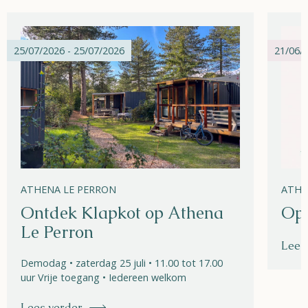
25/07/2026 - 25/07/2026
21/06/2
ATHENA LE PERRON
ATHE
Ontdek Klapkot op Athena
Ope
Le Perron
Lees
Demodag • zaterdag 25 juli • 11.00 tot 17.00
uur Vrije toegang • Iedereen welkom
Lees verder