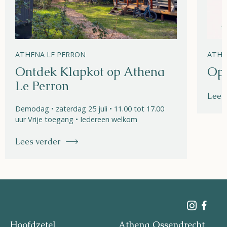
ATHENA LE PERRON
ATHE
Ontdek Klapkot op Athena
Ope
Le Perron
Lees
Demodag • zaterdag 25 juli • 11.00 tot 17.00
uur Vrije toegang • Iedereen welkom
Lees verder
Hoofdzetel
Athena Ossendrecht