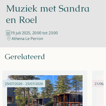
Muziek met Sandra
Helios
en Roel
19 juli 2025, 20:00 tot 23:00
Athena Le Perron
Contact
Gerelateerd
NL
FR
EN
Apple App Store
25/07/2026 - 25/07/2026
21/06/2
Android Play Store