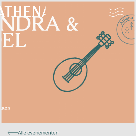
Naturisme
Community
Kalender
Parken
Ossendrecht
Alle evenementen
Le Perron