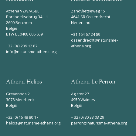
Athena VZW/ASBL
Zandvlietseweg 15
Borsbeeksebrug 34 – 1
4641 SR Ossendrecht
2600 Berchem
Nederland
België
BTW BE0408 606 659
+31 164 67 24 89
ossendrecht@naturisme-
+32 (0)3 239 12 87
athena.org
info@naturisme-athena.org
Athena Helios
Athena Le Perron
Grevenbos 2
Agister 27
3078 Meerbeek
4950 Waimes
België
België
+32 (0) 16 48 80 17
+ 32 (0) 80 33 03 29
helios@naturisme-athena.org
perron@naturisme-athena.org