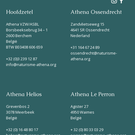
Hoofdzetel
Athena Ossendrecht
Athena VZW/ASBL
Zandvlietseweg 15
Borsbeeksebrug 34 – 1
4641 SR Ossendrecht
2600 Berchem
Nederland
België
BTW BE0408 606 659
+31 164 67 24 89
ossendrecht@naturisme-
+32 (0)3 239 12 87
athena.org
info@naturisme-athena.org
Athena Helios
Athena Le Perron
Grevenbos 2
Agister 27
3078 Meerbeek
4950 Waimes
België
België
+32 (0) 16 48 80 17
+ 32 (0) 80 33 03 29