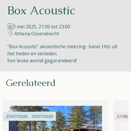
Box Acoustic
Helios
3 mei 2025, 21:00 tot 23:00
Athena Ossendrecht
“Box Acoustic” akoestische meezing- band. Hits uit
het heden en verleden.
Contact
Een leuke avond gegarandeerd!
Gerelateerd
NL
FR
EN
Apple App Store
25/07/2026 - 25/07/2026
21/06/2
Android Play Store