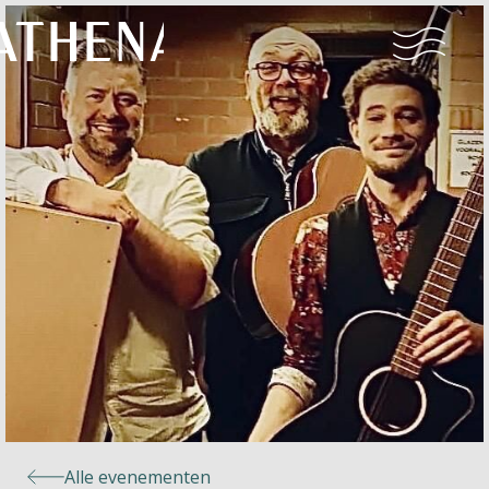
Naturisme
Community
Kalender
Parken
Ossendrecht
Alle evenementen
Le Perron