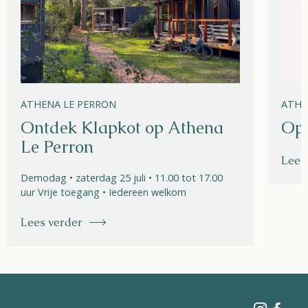
ATHENA LE PERRON
ATHE
Ontdek Klapkot op Athena
Ope
Le Perron
Lees
Demodag • zaterdag 25 juli • 11.00 tot 17.00
uur Vrije toegang • Iedereen welkom
Lees verder