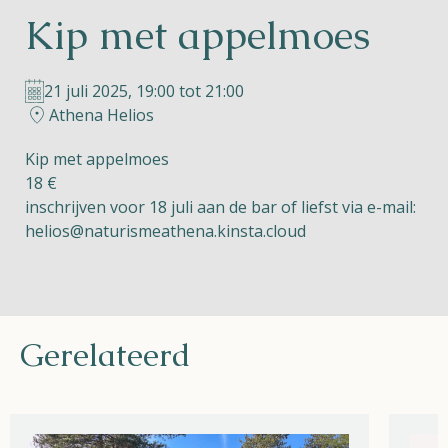
Kip met appelmoes
Helios
21 juli 2025, 19:00 tot 21:00
Athena Helios
Kip met appelmoes
18 €
Contact
inschrijven voor 18 juli aan de bar of liefst via e-mail:
helios@naturismeathena.kinsta.cloud
NL
FR
EN
Gerelateerd
Apple App Store
Android Play Store