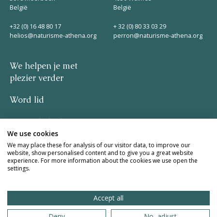
België
België
+32 (0) 16 48 80 17
+ 32 (0) 80 33 03 29
helios@naturisme-athena.org
perron@naturisme-athena.org
We helpen je met
plezier verder
Word lid
Privacybeleid
We use cookies
–
We may place these for analysis of our visitor data, to improve our
website, show personalised content and to give you a great website
experience. For more information about the cookies we use open the
quote by Rosie Haine
settings.
design by studio basil.
Accept all
website by The Pack
Deny
No, adjust