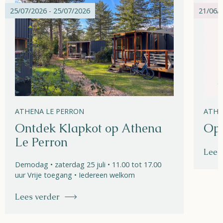
25/07/2026 - 25/07/2026
21/06/2
ATHENA LE PERRON
ATHE
Ontdek Klapkot op Athena
Ope
Le Perron
Lees
Demodag • zaterdag 25 juli • 11.00 tot 17.00
uur Vrije toegang • Iedereen welkom
Lees verder