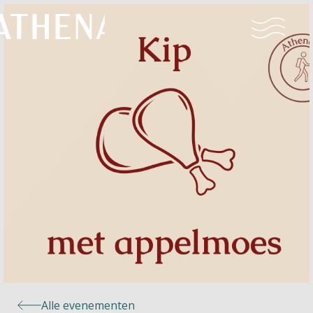
Naturisme
Community
Kalender
Parken
Ossendrecht
Alle evenementen
Le Perron