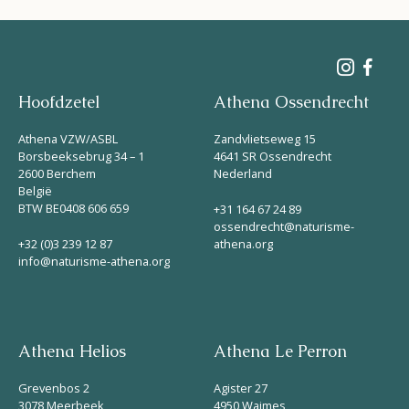
Hoofdzetel
Athena Ossendrecht
Athena VZW/ASBL
Zandvlietseweg 15
Borsbeeksebrug 34 – 1
4641 SR Ossendrecht
2600 Berchem
Nederland
België
BTW BE0408 606 659
+31 164 67 24 89
ossendrecht@naturisme-
+32 (0)3 239 12 87
athena.org
info@naturisme-athena.org
Athena Helios
Athena Le Perron
Grevenbos 2
Agister 27
3078 Meerbeek
4950 Waimes