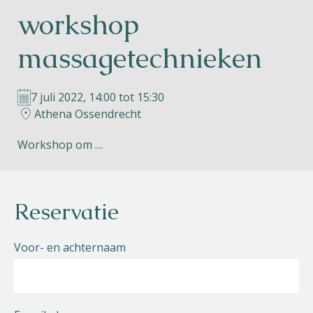
workshop
Helios
massagetechnieken
7 juli 2022, 14:00 tot 15:30
Athena Ossendrecht
Contact
Workshop om …
NL
FR
EN
Reservatie
Apple App Store
Voor- en achternaam
Android Play Store