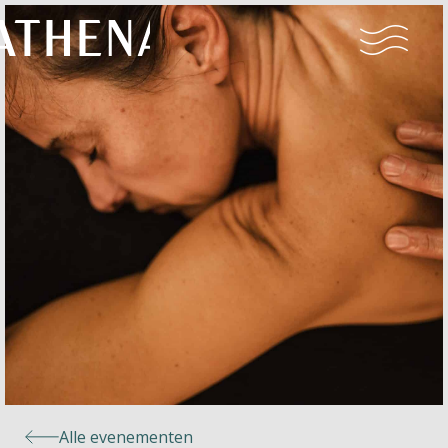
Naturisme
Community
Kalender
Parken
Ossendrecht
Alle evenementen
Le Perron