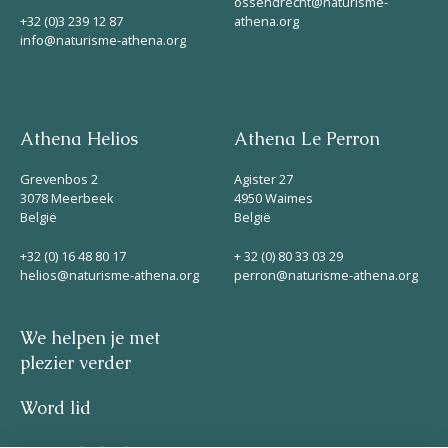
ossendrecht@naturisme-
+32 (0)3 239 12 87
athena.org
info@naturisme-athena.org
Athena Helios
Athena Le Perron
Grevenbos 2
Agister 27
3078 Meerbeek
4950 Waimes
België
België
+32 (0) 16 48 80 17
+ 32 (0) 80 33 03 29
helios@naturisme-athena.org
perron@naturisme-athena.org
We helpen je met
plezier verder
Word lid