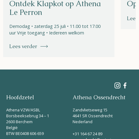
Ontdek Klapkot op Athena
Ope
Le Perron
Lees
Demodag • zaterdag 25 juli • 11.00 tot 17.00
uur Vrije toegang • Iedereen welkom
Lees verder
Hoofdzetel
Athena Ossendrecht
Athena VZW/ASBL
Zandvlietseweg 15
Borsbeeksebrug 34 – 1
4641 SR Ossendrecht
2600 Berchem
Nederland
België
BTW BE0408 606 659
+31 164 67 24 89