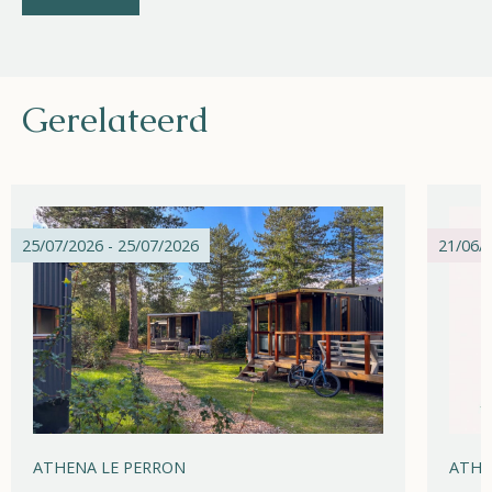
Gerelateerd
25/07/2026 - 25/07/2026
21/06/2
ATHENA LE PERRON
ATHE