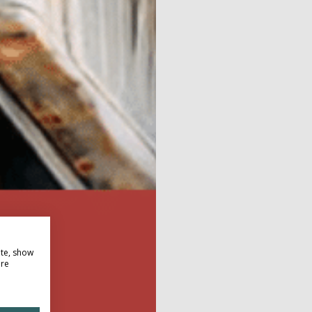
ite, show
ore