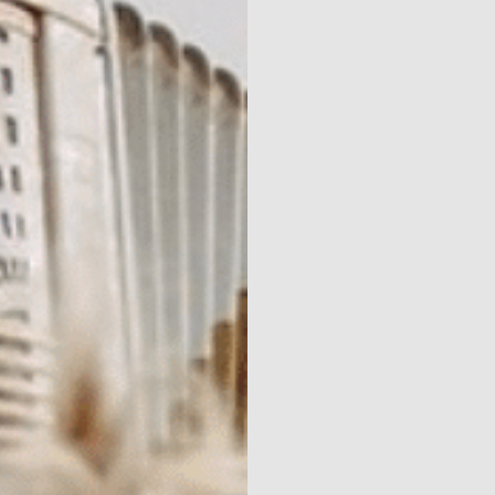
Parken
Ossendrecht
Le Perron
Helios
Contact