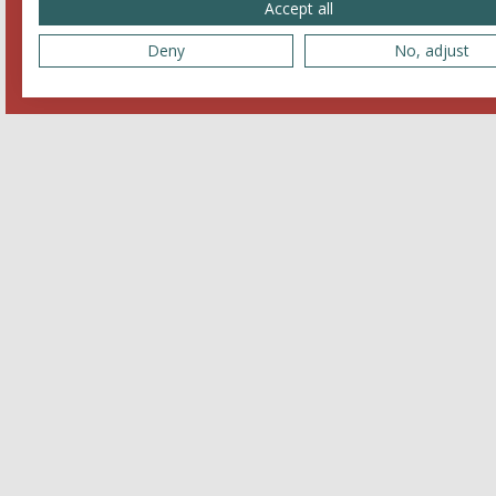
Accept all
Deny
No, adjust
Reservatie
Voor- en achternaam
E-mailadres