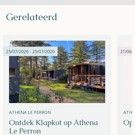
Gerelateerd
25/07/2026 - 25/07/2026
21/06/2
ATHENA LE PERRON
ATHE
Ontdek Klapkot op Athena
Ope
Le Perron