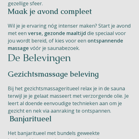
gezellige sfeer.
Maak je avond compleet
Wil je je ervaring nóg intenser maken? Start je avond
met een
verse, gezonde maaltijd
die speciaal voor
jou wordt bereid, of kies voor een
ontspannende
massage
vóór je saunabezoek.
De Belevingen
Gezichtsmassage beleving
Bij
het
g
ezichtsmassage
r
itueel
relax je
in de sauna
terwijl
je
je gelaat
masseert
met verzorgende olie.
Je
leert al doende eenvoudige
technieken
aan
om je
gezicht
en
nek
via aanraking
te
ontspannen.
Banjaritueel
Het
b
anjaritueel
met bundels geweekte