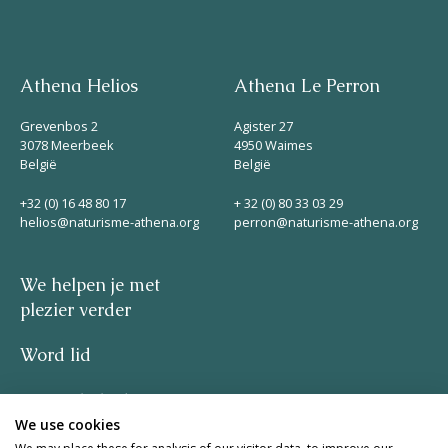
Athena Helios
Athena Le Perron
Grevenbos 2
Agister 27
3078 Meerbeek
4950 Waimes
België
België
+32 (0) 16 48 80 17
+ 32 (0) 80 33 03 29
helios@naturisme-athena.org
perron@naturisme-athena.org
We helpen je met
plezier verder
Word lid
Privacybeleid
We use cookies
–