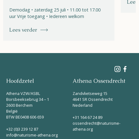
Lees
Demodag • zaterdag 25 juli • 11.00 tot 17.00
uur Vrije toegang • Iedereen welkom
Lees verder
Hoofdzetel
Athena Ossendrecht
Athena VZW/ASBL
Zandvlietseweg 15
Borsbeeksebrug 34 – 1
4641 SR Ossendrecht
2600 Berchem
Nederland
België
BTW BE0408 606 659
+31 164 67 24 89
ossendrecht@naturisme-
+32 (0)3 239 12 87
athena.org
info@naturisme-athena.org