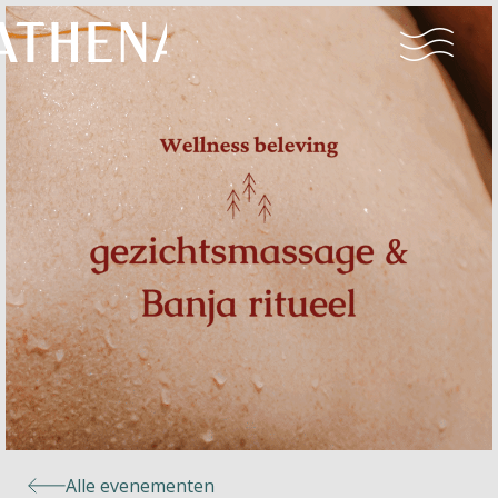
Naturisme
Community
Kalender
Parken
Ossendrecht
Alle evenementen
Le Perron