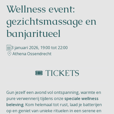
Wellness event:
Helios
gezichtsmassage en
banjaritueel
3 januari 2026, 19:00 tot 22:00
Contact
Athena Ossendrecht
🎟️ TICKETS
NL
FR
EN
Apple App Store
Gun jezelf een avond vol ontspanning, warmte en
pure verwennerij tijdens onze
speciale wellness
Android Play Store
beleving
. Kom helemaal tot rust, laad je batterijen
op en geniet van unieke rituelen in een serene en