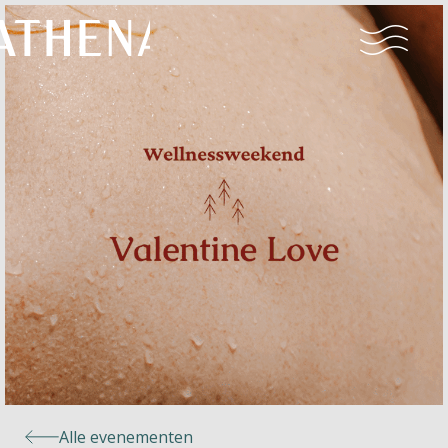
Naturisme
Community
Kalender
Parken
Ossendrecht
Alle evenementen
Le Perron