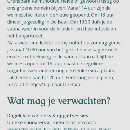
Grenspark Kalmthoutse Heide of gewoon rustig op
ons groene domein blijven. Vanaf 14 uur zijn de
wellnessfaciliteiten opnieuw geopend. Om 18 uur
dineer je gezellig in De Baar. Om 19.30 duik je de
sauna weer in voor de kruiden- en thee-infusie en
het banjaritueel.
Na
alweer een lekker ontbijtbuffet
op
zondag
geniet
je vanaf 10.30 uur van het gezichtsmassageritueel
en de scrubbeleving in de sauna. Daarna blijft de
wellness open tot 18 uur, naast de reguliere
opgietsessies vindt er nog een leuke extra plaats.
Uitchecken kan tot 20 uur. Eerst nog zin in pasta,
pizza of frietjes? Op naar De Baar.
Wat mag je verwachten?
Dagelijkse wellness & opgietsessies
Unieke sauna-ervaringen
zoals de cacao-
honingbeleving, kruiden- & thee-infusies, Banja-