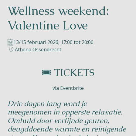
Wellness weekend:
Helios
Valentine Love
13/15 februari 2026, 17:00 tot 20:00
Athena Ossendrecht
Contact
🎟️ TICKETS
via Eventbrite
NL
FR
EN
Drie dagen lang word je
Apple App Store
meegenomen in opperste relaxatie.
Omhuld door verfijnde geuren,
Android Play Store
deugddoende warmte en reinigende