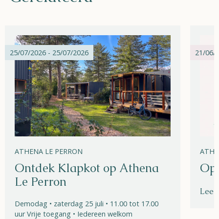
25/07/2026 - 25/07/2026
21/06/2
ATHENA LE PERRON
ATHE
Ontdek Klapkot op Athena
Ope
Le Perron
Lees
Demodag • zaterdag 25 juli • 11.00 tot 17.00
uur Vrije toegang • Iedereen welkom