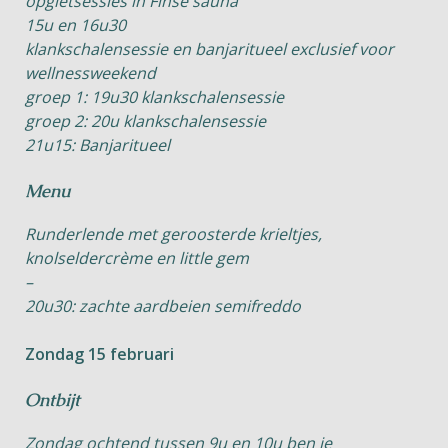
opgietsessies in Finse sauna
15u en 16u30
klankschalensessie en banjaritueel exclusief voor
wellnessweekend
groep 1: 19u30 klankschalensessie
groep 2: 20u klankschalensessie
21u15: Banjaritueel
Menu
Runderlende met geroosterde krieltjes,
knolseldercrème en little gem
–
20u30: zachte aardbeien semifreddo
Zondag 15 februari
Ontbijt
Zondag ochtend tussen 9u en 10u ben je