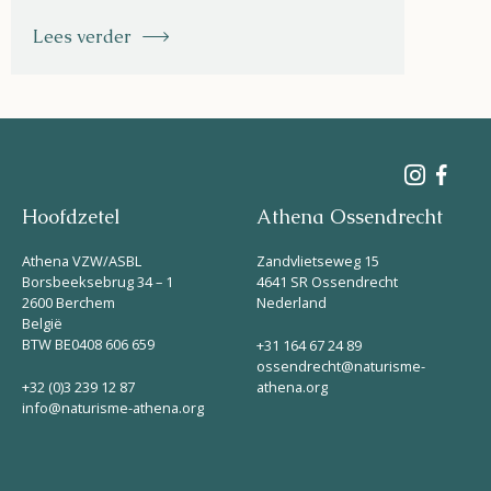
Lees verder
Hoofdzetel
Athena Ossendrecht
Athena VZW/ASBL
Zandvlietseweg 15
Borsbeeksebrug 34 – 1
4641 SR Ossendrecht
2600 Berchem
Nederland
België
BTW BE0408 606 659
+31 164 67 24 89
ossendrecht@naturisme-
+32 (0)3 239 12 87
athena.org
info@naturisme-athena.org