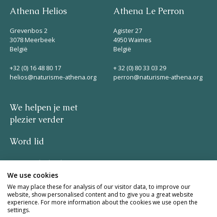
Athena Helios
Athena Le Perron
Grevenbos 2
Agister 27
3078 Meerbeek
4950 Waimes
België
België
+32 (0) 16 48 80 17
+ 32 (0) 80 33 03 29
helios@naturisme-athena.org
perron@naturisme-athena.org
We helpen je met
plezier verder
Word lid
Privacybeleid
We use cookies
–
We may place these for analysis of our visitor data, to improve our
website, show personalised content and to give you a great website
experience. For more information about the cookies we use open the
quote by Rosie Haine
settings.