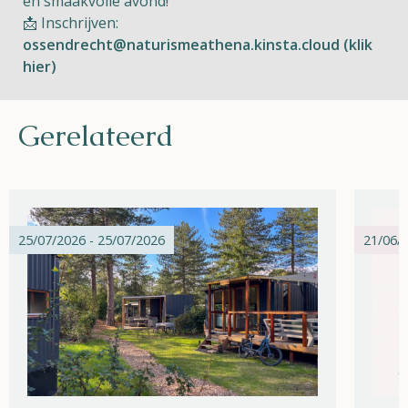
en smaakvolle avond!
📩 Inschrijven:
ossendrecht@naturismeathena.kinsta.cloud (klik
hier)
Gerelateerd
25/07/2026 - 25/07/2026
21/06/2