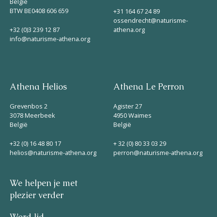
België
BTW BE0408 606 659
+31 164 67 24 89
ossendrecht@naturisme-
+32 (0)3 239 12 87
athena.org
info@naturisme-athena.org
Athena Helios
Athena Le Perron
Grevenbos 2
Agister 27
3078 Meerbeek
4950 Waimes
België
België
+32 (0) 16 48 80 17
+ 32 (0) 80 33 03 29
helios@naturisme-athena.org
perron@naturisme-athena.org
We helpen je met
plezier verder
Word lid