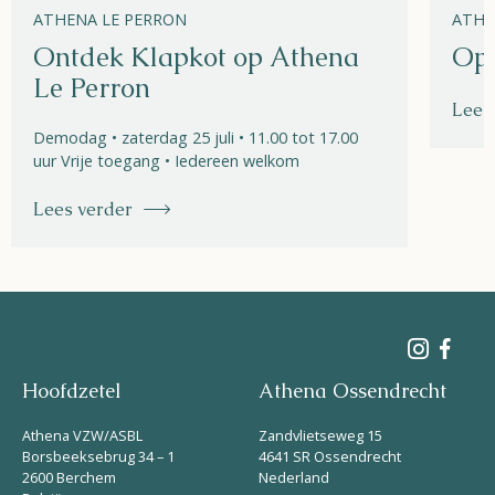
ATHENA LE PERRON
ATHE
Ontdek Klapkot op Athena
Ope
Le Perron
Lees
Demodag • zaterdag 25 juli • 11.00 tot 17.00
uur Vrije toegang • Iedereen welkom
Lees verder
Hoofdzetel
Athena Ossendrecht
Athena VZW/ASBL
Zandvlietseweg 15
Borsbeeksebrug 34 – 1
4641 SR Ossendrecht
2600 Berchem
Nederland