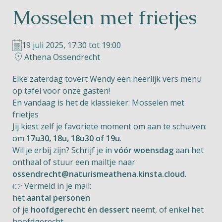
Mosselen met frietjes
Helios
19 juli 2025, 17:30 tot 19:00
Athena Ossendrecht
Elke zaterdag tovert Wendy een heerlijk vers menu
op tafel voor onze gasten!
Contact
En vandaag is het de klassieker: Mosselen met
frietjes
Jij kiest zelf je favoriete moment om aan te schuiven:
om
17u30, 18u, 18u30 of 19u
.
NL
FR
EN
Wil je erbij zijn? Schrijf je in
vóór woensdag
aan het
onthaal of stuur een mailtje naar
Apple App Store
ossendrecht@naturismeathena.kinsta.cloud
.
👉 Vermeld in je mail:
het
aantal personen
Android Play Store
of je
hoofdgerecht én dessert
neemt, of enkel het
hoofdgerecht