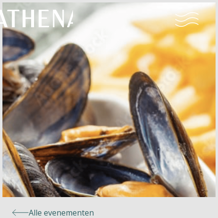
Naturisme
Community
Kalender
Parken
Ossendrecht
Alle evenementen
Le Perron