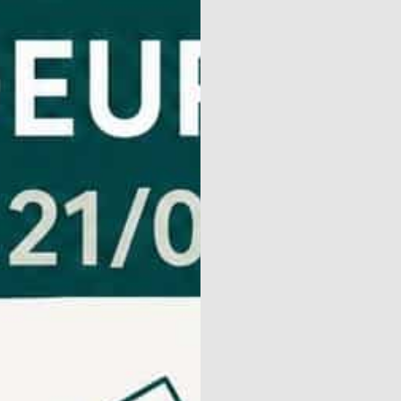
Community
Kalender
Parken
Ossendrecht
Le Perron
Helios