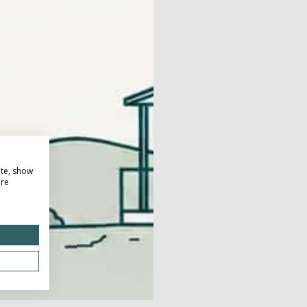
ite, show
ore
Do