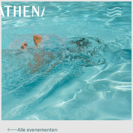
Naturisme
Community
Kalender
Parken
Ossendrecht
Alle evenementen
Le Perron