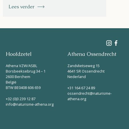
Lees verder
Hoofdzetel
Athena Ossendrecht
Athena VZW/ASBL
Zandvlietseweg 15
Borsbeeksebrug 34 – 1
4641 SR Ossendrecht
2600 Berchem
Nederland
België
BTW BE0408 606 659
+31 164 67 24 89
ossendrecht@naturisme-
+32 (0)3 239 12 87
athena.org
info@naturisme-athena.org