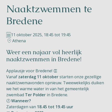
Naaktzwemmen te
Helios
Bredene
11 oktober 2025, 18:45 tot 19:45
Athena
Contact
Weer een najaar vol heerlijk
naaktzwemmen in Bredene!
Applausje voor Bredene! 👏
NL
FR
EN
Vanaf
zaterdag 11 oktober
starten onze gezellige
naaktzwemavonden opnieuw. Tweewekelijks duiken
Apple App Store
we het warme water in van het gemeentelijk
zwembad
Ter Polder
in Bredene.
🕖
Wanneer?
Android Play Store
Zaterdagen van
18.45 tot 19.45 uur