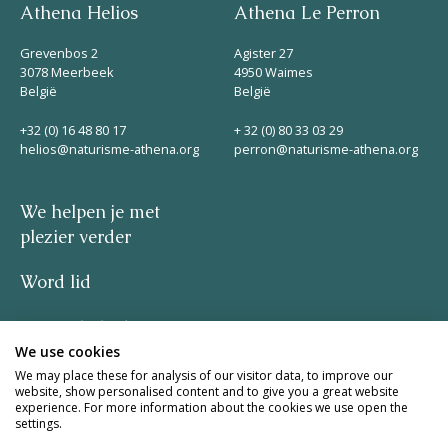
Athena Helios
Athena Le Perron
Grevenbos 2
Agister 27
3078 Meerbeek
4950 Waimes
België
België
+32 (0) 16 48 80 17
+ 32 (0) 80 33 03 29
helios@naturisme-athena.org
perron@naturisme-athena.org
We helpen je met
plezier verder
Word lid
Privacybeleid
We use cookies
–
We may place these for analysis of our visitor data, to improve our
website, show personalised content and to give you a great website
experience. For more information about the cookies we use open the
quote by Rosie Haine
settings.