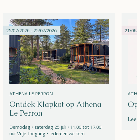
25/07/2026 - 25/07/2026
21/06/2
ATHENA LE PERRON
ATHE
Ontdek Klapkot op Athena
Ope
Le Perron
Lees
Demodag • zaterdag 25 juli • 11.00 tot 17.00
uur Vrije toegang • Iedereen welkom