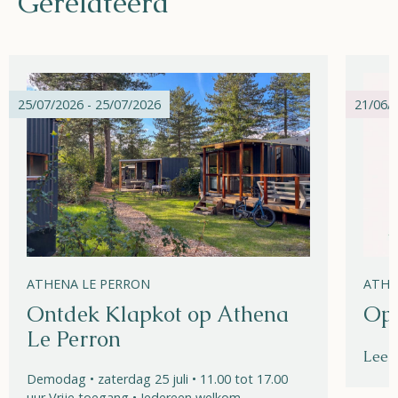
Gerelateerd
25/07/2026 - 25/07/2026
21/06/2
ATHENA LE PERRON
ATHE
Ontdek Klapkot op Athena
Ope
Le Perron
Lees
Demodag • zaterdag 25 juli • 11.00 tot 17.00
uur Vrije toegang • Iedereen welkom