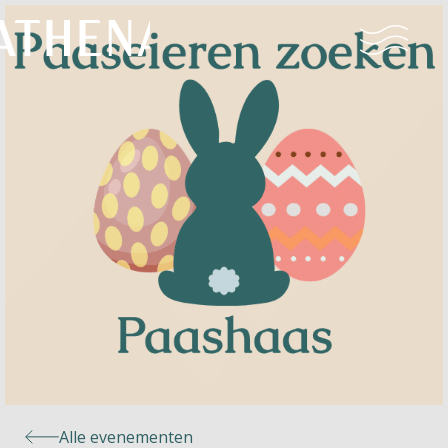
Naturisme
Community
Kalender
Parken
Ossendrecht
Alle evenementen
Le Perron