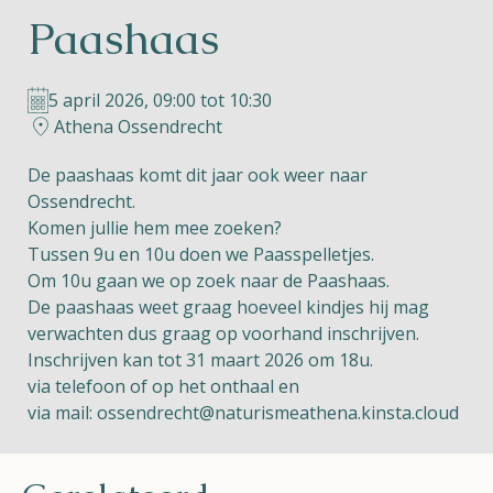
Paashaas
Helios
5 april 2026, 09:00 tot 10:30
Athena Ossendrecht
De paashaas komt dit jaar ook weer naar
Ossendrecht.
Contact
Komen jullie hem mee zoeken?
Tussen 9u en 10u doen we Paasspelletjes.
Om 10u gaan we op zoek naar de Paashaas.
De paashaas weet graag hoeveel kindjes hij mag
NL
FR
EN
verwachten dus graag op voorhand inschrijven.
Inschrijven kan tot 31 maart 2026 om 18u.
Apple App Store
via telefoon of op het onthaal en
via mail:
ossendrecht@naturismeathena.kinsta.cloud
Android Play Store