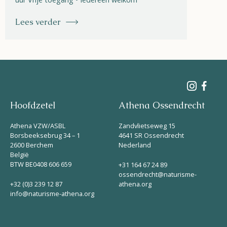
Lees verder
Hoofdzetel
Athena Ossendrecht
Athena VZW/ASBL
Zandvlietseweg 15
Borsbeeksebrug 34 – 1
4641 SR Ossendrecht
2600 Berchem
Nederland
België
BTW BE0408 606 659
+31 164 67 24 89
ossendrecht@naturisme-
+32 (0)3 239 12 87
athena.org
info@naturisme-athena.org