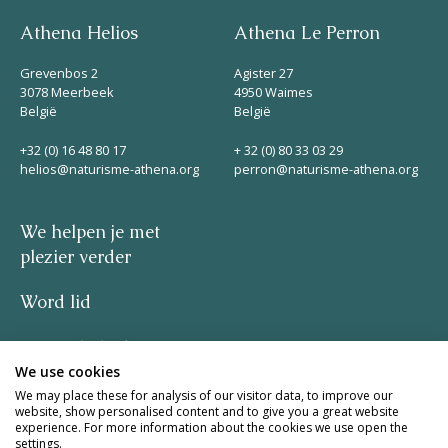
Athena Helios
Athena Le Perron
Grevenbos 2
Agister 27
3078 Meerbeek
4950 Waimes
België
België
+32 (0) 16 48 80 17
+ 32 (0) 80 33 03 29
helios@naturisme-athena.org
perron@naturisme-athena.org
We helpen je met
plezier verder
Word lid
Privacybeleid
We use cookies
–
We may place these for analysis of our visitor data, to improve our
website, show personalised content and to give you a great website
experience. For more information about the cookies we use open the
quote by Rosie Haine
settings.