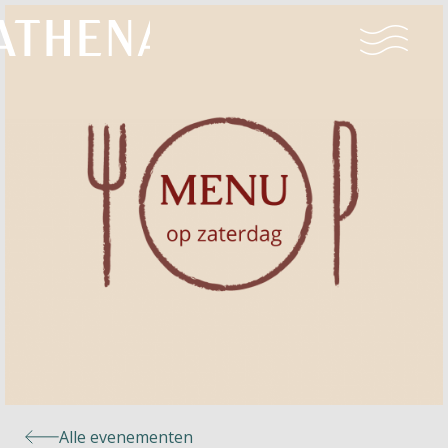
Naturisme
Community
Kalender
Parken
Ossendrecht
Alle evenementen
Le Perron