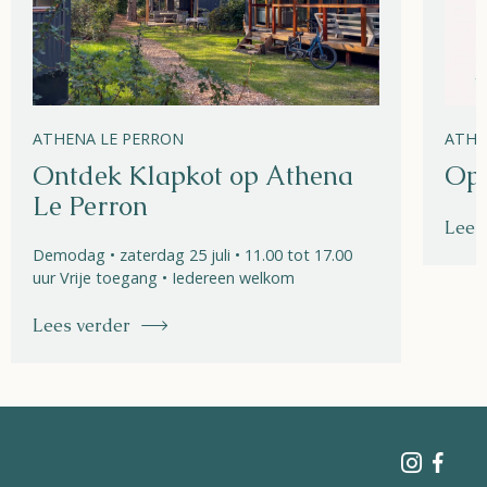
ATHENA LE PERRON
ATHE
Ontdek Klapkot op Athena
Ope
Le Perron
Lees
Demodag • zaterdag 25 juli • 11.00 tot 17.00
uur Vrije toegang • Iedereen welkom
Lees verder