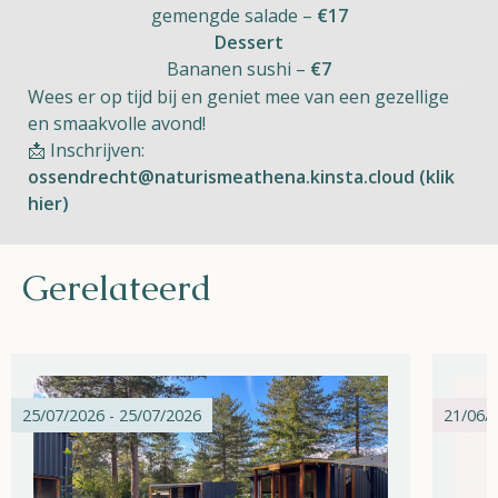
gemengde salade –
€17
Dessert
Bananen sushi –
€7
Wees er op tijd bij en geniet mee van een gezellige
en smaakvolle avond!
📩 Inschrijven:
ossendrecht@naturismeathena.kinsta.cloud (klik
hier)
Gerelateerd
25/07/2026 - 25/07/2026
21/06/2