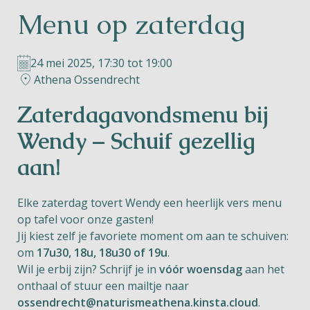
Menu op zaterdag
Helios
24 mei 2025, 17:30 tot 19:00
Athena Ossendrecht
Zaterdagavondsmenu bij
Contact
Wendy – Schuif gezellig
aan!
NL
FR
EN
Elke zaterdag tovert Wendy een heerlijk vers menu
op tafel voor onze gasten!
Jij kiest zelf je favoriete moment om aan te schuiven:
Apple App Store
om
17u30, 18u, 18u30 of 19u
.
Wil je erbij zijn? Schrijf je in
vóór woensdag
aan het
Android Play Store
onthaal of stuur een mailtje naar
ossendrecht@naturismeathena.kinsta.cloud
.