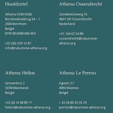
Hoofdzetel
Athena Ossendrecht
Athena VZW/ASBL
Zandvlietseweg 15
Borsbeeksebrug 34 – 1
4641 SR Ossendrecht
2600 Berchem
Nederland
België
BTW BE0408 606 659
+31 164 67 24 89
ossendrecht@naturisme-
+32 (0)3 239 12 87
athena.org
info@naturisme-athena.org
Athena Helios
Athena Le Perron
Grevenbos 2
Agister 27
3078 Meerbeek
4950 Waimes
België
België
+32 (0) 16 48 80 17
+ 32 (0) 80 33 03 29
helios@naturisme-athena.org
perron@naturisme-athena.org