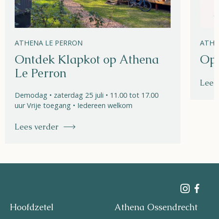
ATHENA LE PERRON
ATHE
Ontdek Klapkot op Athena
Ope
Le Perron
Lees
Demodag • zaterdag 25 juli • 11.00 tot 17.00
uur Vrije toegang • Iedereen welkom
Lees verder
Hoofdzetel
Athena Ossendrecht