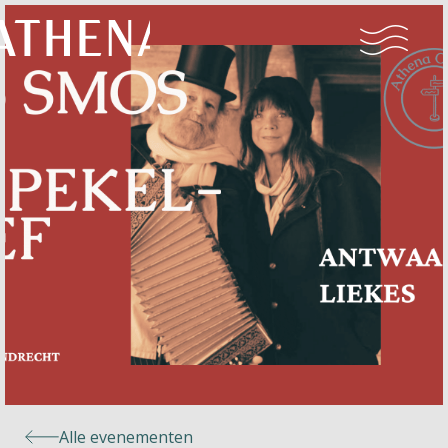
Naturisme
Community
Kalender
Parken
Ossendrecht
Alle evenementen
Le Perron