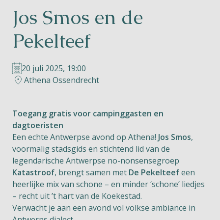
Jos Smos en de
Helios
Pekelteef
20 juli 2025, 19:00
Athena Ossendrecht
Contact
Toegang gratis voor campinggasten en
dagtoeristen
Een echte Antwerpse avond op Athena!
Jos Smos
,
NL
FR
EN
voormalig stadsgids en stichtend lid van de
legendarische Antwerpse no-nonsensegroep
Apple App Store
Katastroof
, brengt samen met
De Pekelteef
een
heerlijke mix van schone – en minder ‘schone’ liedjes
– recht uit ’t hart van de Koekestad.
Android Play Store
Verwacht je aan een avond vol volkse ambiance in
Antwerps dialect.