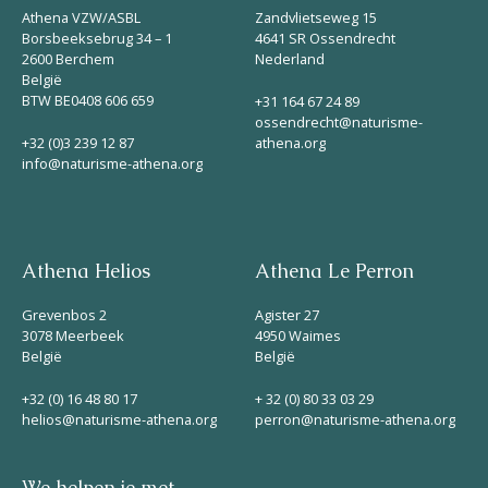
Athena VZW/ASBL
Zandvlietseweg 15
Borsbeeksebrug 34 – 1
4641 SR Ossendrecht
2600 Berchem
Nederland
België
BTW BE0408 606 659
+31 164 67 24 89
ossendrecht@naturisme-
+32 (0)3 239 12 87
athena.org
info@naturisme-athena.org
Athena Helios
Athena Le Perron
Grevenbos 2
Agister 27
3078 Meerbeek
4950 Waimes
België
België
+32 (0) 16 48 80 17
+ 32 (0) 80 33 03 29
helios@naturisme-athena.org
perron@naturisme-athena.org
We helpen je met