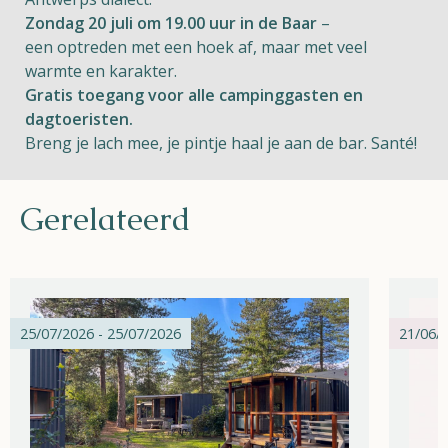
Zondag 20 juli om 19.00 uur in de Baar
–
een optreden met een hoek af, maar met veel
warmte en karakter.
Gratis toegang voor alle campinggasten en
dagtoeristen.
Breng je lach mee, je pintje haal je aan de bar. Santé!
Gerelateerd
25/07/2026 - 25/07/2026
21/06/2