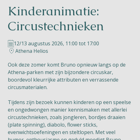
Kinderanimatie:
Helios
Circustechnieken
12/13 augustus 2026, 11:00 tot 17:00
Athena Helios
Contact
Ook deze zomer komt Bruno opnieuw langs op de
Athena-parken met zijn bijzondere circuskar,
boordevol kleurrijke attributen en verrassende
circusmaterialen.
NL
FR
EN
Tijdens zijn bezoek kunnen kinderen op een speelse
Apple App Store
en ongedwongen manier kennismaken met allerlei
circustechnieken, zoals jongleren, bordjes draaien
(plate spinning), diabolo, flower sticks,
Android Play Store
evenwichtsoefeningen en steltlopen. Met veel
humor, enthousiasme en geduld moedigt Bruno