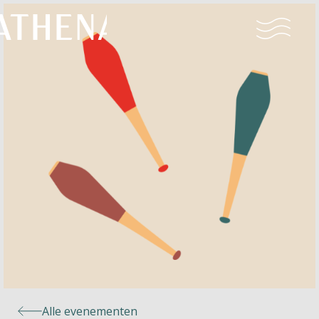
Naturisme
Community
Kalender
Parken
Ossendrecht
Alle evenementen
Le Perron