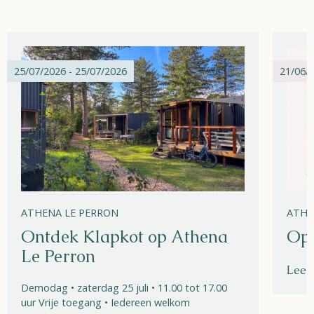
25/07/2026 - 25/07/2026
21/06/2
ATHENA LE PERRON
ATHE
Ontdek Klapkot op Athena
Ope
Le Perron
Lees
Demodag • zaterdag 25 juli • 11.00 tot 17.00
uur Vrije toegang • Iedereen welkom