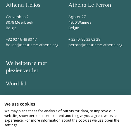
Athena Helios
Athena Le Perron
Grevenbos 2
Agister 27
3078 Meerbeek
4950 Waimes
België
België
+32 (0) 16 48 80 17
+ 32 (0) 80 33 03 29
helios@naturisme-athena.org
perron@naturisme-athena.org
We helpen je met
plezier verder
Word lid
Privacybeleid
We use cookies
–
We may place these for analysis of our visitor data, to improve our
website, show personalised content and to give you a great website
experience. For more information about the cookies we use open the
quote by Rosie Haine
settings.