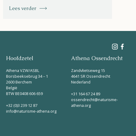
Lees verder
Hoofdzetel
Athena Ossendrecht
Athena VZW/ASBL
Zandvlietseweg 15
Borsbeeksebrug 34 – 1
4641 SR Ossendrecht
2600 Berchem
Nederland
België
BTW BE0408 606 659
+31 164 67 24 89
ossendrecht@naturisme-
+32 (0)3 239 12 87
athena.org
info@naturisme-athena.org