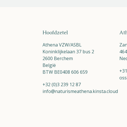
Hoofdzetel
At
Athena VZW/ASBL
Zan
Koninklijkelaan 37 bus 2
464
2600 Berchem
Ned
België
+31
BTW BE0408 606 659
oss
+32 (0)3 239 12 87
info@naturismeathena.kinsta.cloud