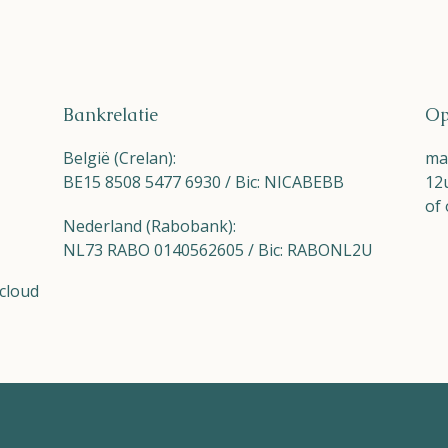
Bankrelatie
Op
België (Crelan):
maa
BE15 8508 5477 6930 / Bic: NICABEBB
12
of 
Nederland (Rabobank):
NL73 RABO 0140562605 / Bic: RABONL2U
cloud