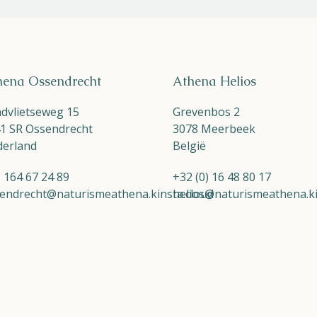
hena Ossendrecht
Athena Helios
dvlietseweg 15
Grevenbos 2
1 SR Ossendrecht
3078 Meerbeek
erland
België
Naturisme
 164 67 24 89
+32 (0) 16 48 80 17
Community
endrecht@naturismeathena.kinsta.cloud
helios@naturismeathena.ki
Kalender