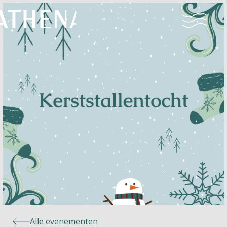
Naturisme
Community
Kalender
Parken
Ossendrecht
Alle evenementen
Le Perron