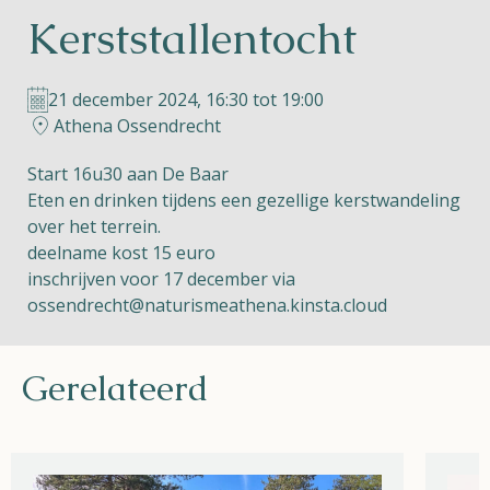
Kerststallentocht
Helios
21 december 2024, 16:30 tot 19:00
Athena Ossendrecht
Start 16u30 aan De Baar
Eten en drinken tijdens een gezellige kerstwandeling
Contact
over het terrein.
deelname kost 15 euro
inschrijven voor
17 december via
ossendrecht@naturismeathena.kinsta.cloud
NL
FR
EN
Gerelateerd
Apple App Store
Android Play Store