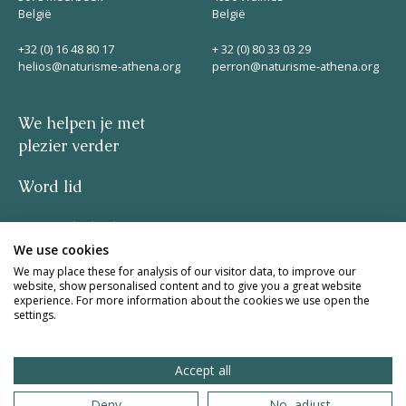
België
België
+32 (0) 16 48 80 17
+ 32 (0) 80 33 03 29
helios@naturisme-athena.org
perron@naturisme-athena.org
We helpen je met
plezier verder
Word lid
Privacybeleid
We use cookies
–
We may place these for analysis of our visitor data, to improve our
website, show personalised content and to give you a great website
experience. For more information about the cookies we use open the
quote by Rosie Haine
settings.
design by studio basil.
Accept all
website by The Pack
Deny
No, adjust