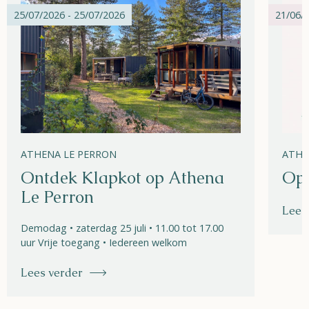
25/07/2026 - 25/07/2026
21/06/2
ATHENA LE PERRON
ATHE
Ontdek Klapkot op Athena
Ope
Le Perron
Lees
Demodag • zaterdag 25 juli • 11.00 tot 17.00
uur Vrije toegang • Iedereen welkom
Lees verder