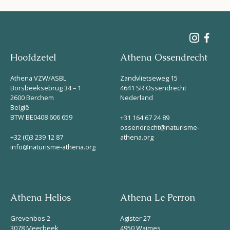
Hoofdzetel
Athena Ossendrecht
Athena VZW/ASBL
Zandvlietseweg 15
Borsbeeksebrug 34 – 1
4641 SR Ossendrecht
2600 Berchem
Nederland
België
BTW BE0408 606 659
+31 164 67 24 89
ossendrecht@naturisme-
+32 (0)3 239 12 87
athena.org
info@naturisme-athena.org
Athena Helios
Athena Le Perron
Grevenbos 2
Agister 27
3078 Meerbeek
4950 Waimes