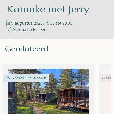
Karaoke met Jerry
Helios
9 augustus 2025, 19:30 tot 23:00
Athena Le Perron
Gerelateerd
Contact
NL
FR
EN
25/07/2026 - 25/07/2026
21/06/2
Apple App Store
Android Play Store