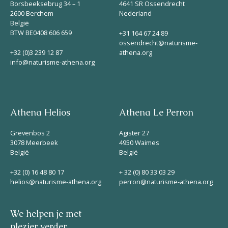
Borsbeeksebrug 34 – 1
4641 SR Ossendrecht
2600 Berchem
Nederland
België
BTW BE0408 606 659
+31 164 67 24 89
ossendrecht@naturisme-
+32 (0)3 239 12 87
athena.org
info@naturisme-athena.org
Athena Helios
Athena Le Perron
Grevenbos 2
Agister 27
3078 Meerbeek
4950 Waimes
België
België
+32 (0) 16 48 80 17
+ 32 (0) 80 33 03 29
helios@naturisme-athena.org
perron@naturisme-athena.org
We helpen je met
plezier verder