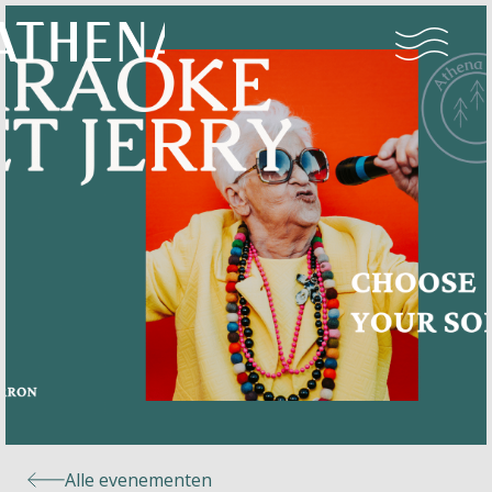
Naturisme
Community
Kalender
Parken
Ossendrecht
Alle evenementen
Le Perron