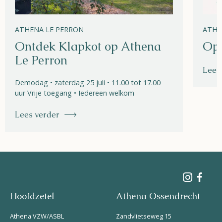
ATHENA LE PERRON
ATHE
Ontdek Klapkot op Athena
Ope
Le Perron
Lees
Demodag • zaterdag 25 juli • 11.00 tot 17.00
uur Vrije toegang • Iedereen welkom
Lees verder
Hoofdzetel
Athena Ossendrecht
Athena VZW/ASBL
Zandvlietseweg 15