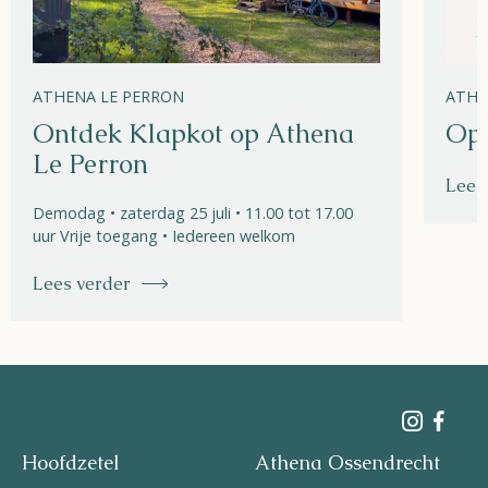
ATHENA LE PERRON
ATHE
Ontdek Klapkot op Athena
Ope
Le Perron
Lees
Demodag • zaterdag 25 juli • 11.00 tot 17.00
uur Vrije toegang • Iedereen welkom
Lees verder
Hoofdzetel
Athena Ossendrecht