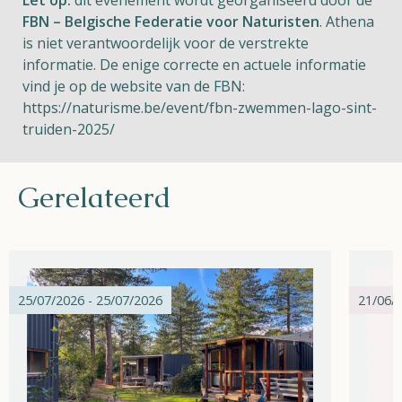
Let op:
dit evenement wordt georganiseerd door de
FBN – Belgische Federatie voor Naturisten
. Athena
is niet verantwoordelijk voor de verstrekte
informatie. De enige correcte en actuele informatie
vind je op de website van de FBN:
https://naturisme.be/event/fbn-zwemmen-lago-sint-
truiden-2025/
Gerelateerd
25/07/2026 - 25/07/2026
21/06/2