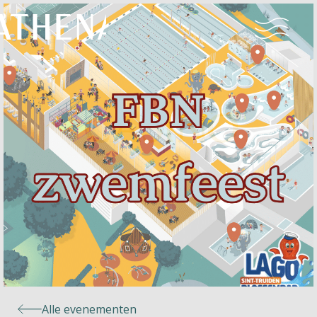
Naturisme
Community
Kalender
Parken
Ossendrecht
Alle evenementen
Le Perron