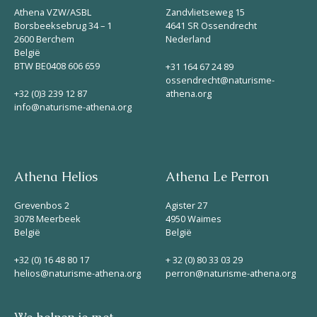
Athena VZW/ASBL
Zandvlietseweg 15
Borsbeeksebrug 34 – 1
4641 SR Ossendrecht
2600 Berchem
Nederland
België
BTW BE0408 606 659
+31 164 67 24 89
ossendrecht@naturisme-
+32 (0)3 239 12 87
athena.org
info@naturisme-athena.org
Athena Helios
Athena Le Perron
Grevenbos 2
Agister 27
3078 Meerbeek
4950 Waimes
België
België
+32 (0) 16 48 80 17
+ 32 (0) 80 33 03 29
helios@naturisme-athena.org
perron@naturisme-athena.org