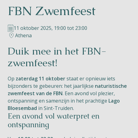
FBN Zwemfeest
Helios
11 oktober 2025, 19:00 tot 23:00
Athena
Duik mee in het FBN-
Contact
zwemfeest!
Op
zaterdag 11 oktober
staat er opnieuw iets
bijzonders te gebeuren: het jaarlijkse
naturistische
NL
FR
EN
zwemfeest van de FBN
. Een avond vol plezier,
ontspanning en samenzijn in het prachtige
Lago
Apple App Store
Bloesembad
in Sint-Truiden.
Een avond vol waterpret en
ontspanning
Android Play Store