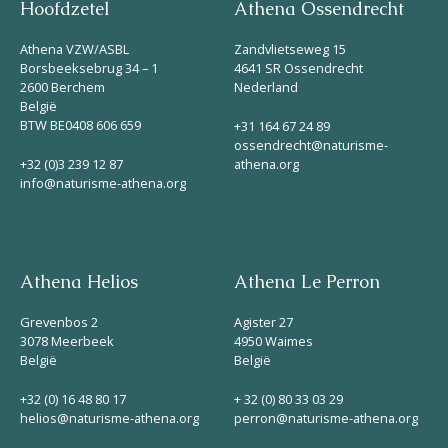
Hoofdzetel
Athena Ossendrecht
Athena VZW/ASBL
Zandvlietseweg 15
Borsbeeksebrug 34 – 1
4641 SR Ossendrecht
2600 Berchem
Nederland
België
BTW BE0408 606 659
+31 164 67 24 89
ossendrecht@naturisme-
+32 (0)3 239 12 87
athena.org
info@naturisme-athena.org
Athena Helios
Athena Le Perron
Grevenbos 2
Agister 27
3078 Meerbeek
4950 Waimes
België
België
+32 (0) 16 48 80 17
+ 32 (0) 80 33 03 29
helios@naturisme-athena.org
perron@naturisme-athena.org