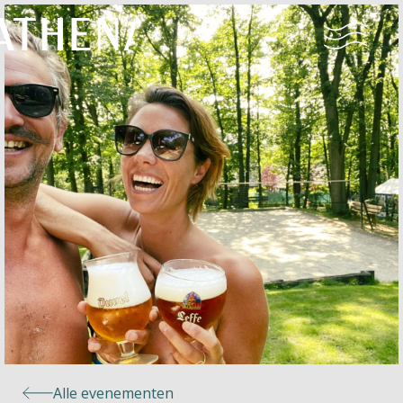
Naturisme
Community
Kalender
Parken
Ossendrecht
Alle evenementen
Le Perron