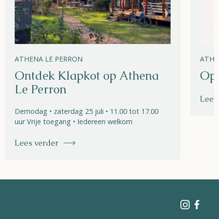
ATHENA LE PERRON
ATHE
Ontdek Klapkot op Athena
Ope
Le Perron
Lees
Demodag • zaterdag 25 juli • 11.00 tot 17.00
uur Vrije toegang • Iedereen welkom
Lees verder