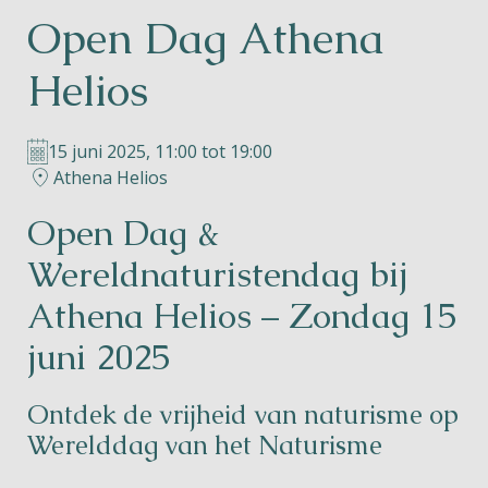
Open Dag Athena
Helios
Helios
15 juni 2025, 11:00 tot 19:00
Athena Helios
Contact
Open Dag &
Wereldnaturistendag bij
Athena Helios – Zondag 15
NL
FR
EN
juni 2025
Apple App Store
Ontdek de vrijheid van naturisme op
Werelddag van het Naturisme
Android Play Store