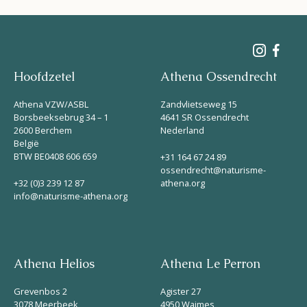
Hoofdzetel
Athena Ossendrecht
Athena VZW/ASBL
Zandvlietseweg 15
Borsbeeksebrug 34 – 1
4641 SR Ossendrecht
2600 Berchem
Nederland
België
BTW BE0408 606 659
+31 164 67 24 89
ossendrecht@naturisme-
+32 (0)3 239 12 87
athena.org
info@naturisme-athena.org
Athena Helios
Athena Le Perron
Grevenbos 2
Agister 27
3078 Meerbeek
4950 Waimes