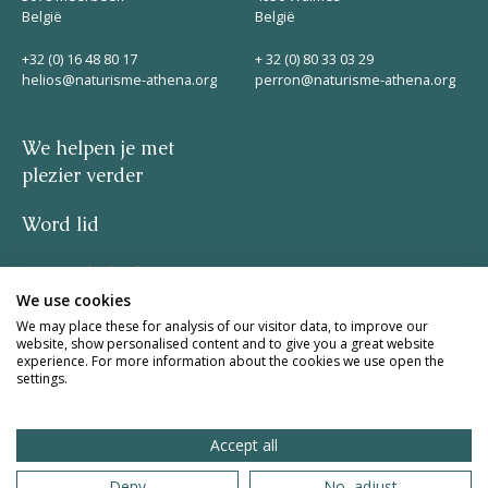
België
België
+32 (0) 16 48 80 17
+ 32 (0) 80 33 03 29
helios@naturisme-athena.org
perron@naturisme-athena.org
We helpen je met
plezier verder
Word lid
Privacybeleid
We use cookies
–
We may place these for analysis of our visitor data, to improve our
website, show personalised content and to give you a great website
experience. For more information about the cookies we use open the
quote by Rosie Haine
settings.
design by studio basil.
Accept all
website by The Pack
Deny
No, adjust