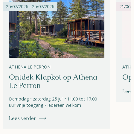
25/07/2026 - 25/07/2026
21/06/2
ATHENA LE PERRON
ATHE
Ontdek Klapkot op Athena
Ope
Le Perron
Lees
Demodag • zaterdag 25 juli • 11.00 tot 17.00
uur Vrije toegang • Iedereen welkom
Lees verder