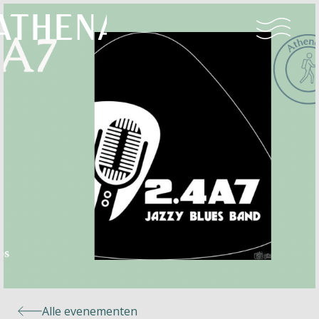
Naturisme
Community
Kalender
Parken
Ossendrecht
Alle evenementen
Le Perron