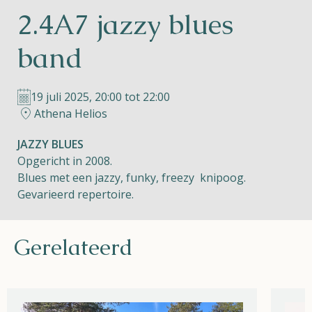
2.4A7 jazzy blues
Helios
band
19 juli 2025, 20:00 tot 22:00
Athena Helios
Contact
JAZZY BLUES
Opgericht in 2008.
Blues met een jazzy, funky, freezy knipoog.
Gevarieerd repertoire.
NL
FR
EN
Gerelateerd
Apple App Store
Android Play Store