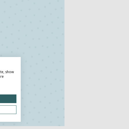
ite, show
ore
Do