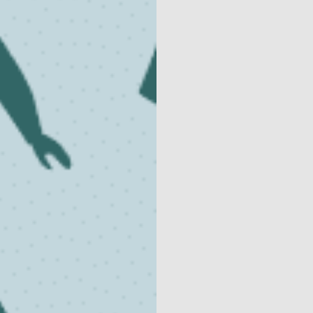
Community
Kalender
Parken
Ossendrecht
Le Perron
Helios