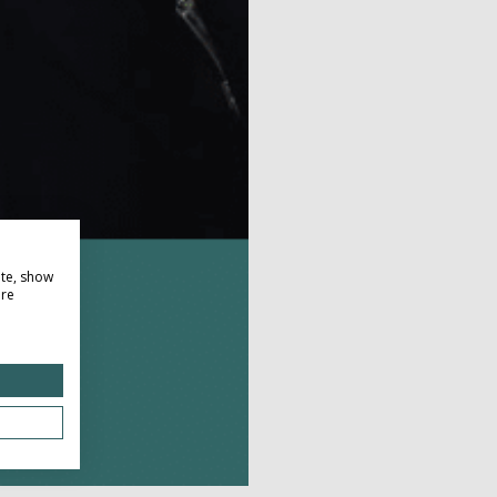
ite, show
ore
Do