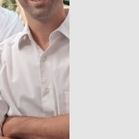
Community
Kalender
Parken
Ossendrecht
Le Perron
Helios