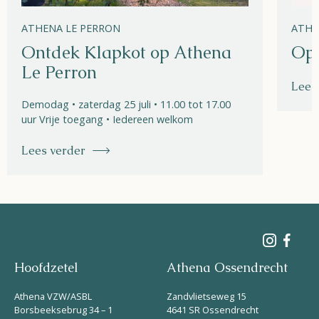
ATHENA LE PERRON
ATHE
Ontdek Klapkot op Athena
Ope
Le Perron
Lees
Demodag • zaterdag 25 juli • 11.00 tot 17.00
uur Vrije toegang • Iedereen welkom
Lees verder
Hoofdzetel
Athena Ossendrecht
Athena VZW/ASBL
Zandvlietseweg 15
Borsbeeksebrug 34 – 1
4641 SR Ossendrecht