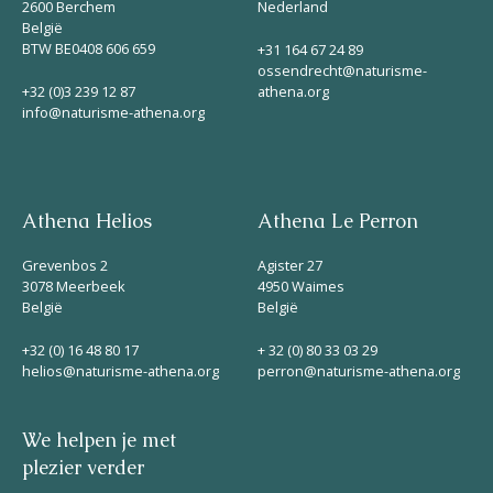
2600 Berchem
Nederland
België
BTW BE0408 606 659
+31 164 67 24 89
ossendrecht@naturisme-
+32 (0)3 239 12 87
athena.org
info@naturisme-athena.org
Athena Helios
Athena Le Perron
Grevenbos 2
Agister 27
3078 Meerbeek
4950 Waimes
België
België
+32 (0) 16 48 80 17
+ 32 (0) 80 33 03 29
helios@naturisme-athena.org
perron@naturisme-athena.org
We helpen je met
plezier verder