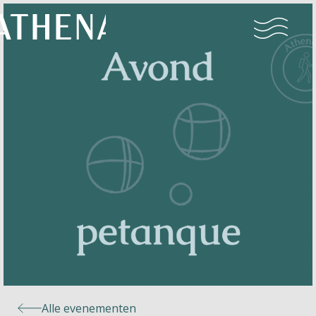
Naturisme
Community
Kalender
Parken
Ossendrecht
Alle evenementen
Le Perron