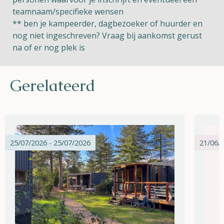
teamnaam/specifieke wensen
** ben je kampeerder, dagbezoeker of huurder en
nog niet ingeschreven? Vraag bij aankomst gerust
na of er nog plek is
Gerelateerd
25/07/2026 - 25/07/2026
21/06/2