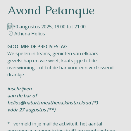
Avond Petanque
Helios
30 augustus 2025, 19:00 tot 21:00
Athena Helios
GOOI MEE DE PRECISIESLAG
We spelen in teams, genieten van elkaars
Contact
gezelschap en wie weet, kaats jij je tot de
overwinning… of tot de bar voor een verfrissend
drankje.
NL
FR
EN
inschrijven
aan de bar of
Apple App Store
helios@naturismeathena.kinsta.cloud
(*)
vóór 27 augustus (**)
Android Play Store
* vermeld in je mail de activiteit, het aantal
personen waarvoor je inschrijft en eventueel een